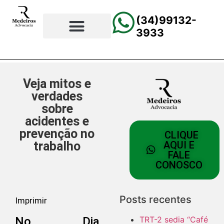
(34)99132-
3933
⚖️Página Principal
💲Calculadora Trabalhista
📰Todas as Notícias
Veja mitos e
verdades
sobre
acidentes e
prevenção no
CLIQUE
trabalho
AQUI E
FALE
CONOSCO
Posts recentes
Imprimir
No Dia
TRT-2 sedia “Café