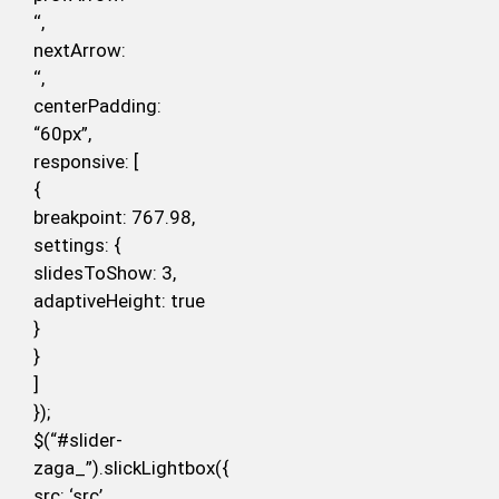
‘
‘,
nextArrow:
‘
‘,
centerPadding:
“60px”,
responsive: [
{
breakpoint: 767.98,
settings: {
slidesToShow: 3,
adaptiveHeight: true
}
}
]
});
$(“#slider-
zaga_”).slickLightbox({
src: ‘src’,