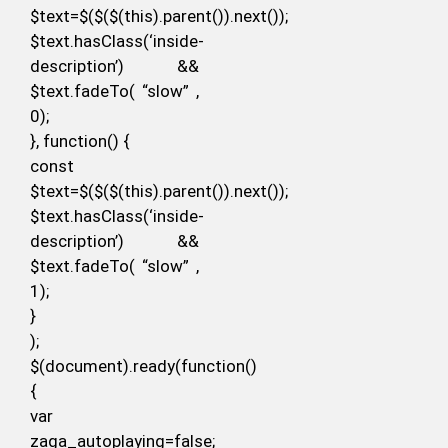
$text=$($($(this).parent()).next());
$text.hasClass(‘inside-
description’) &&
$text.fadeTo( “slow” ,
0);
}, function() {
const
$text=$($($(this).parent()).next());
$text.hasClass(‘inside-
description’) &&
$text.fadeTo( “slow” ,
1);
}
);
$(document).ready(function()
{
var
zaga_autoplaying=false;