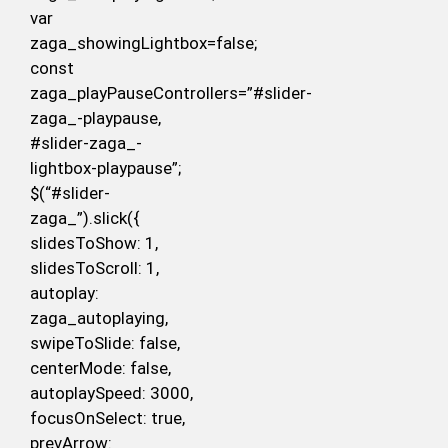
var
zaga_showingLightbox=false;
const
zaga_playPauseControllers=”#slider-
zaga_-playpause,
#slider-zaga_-
lightbox-playpause”;
$(“#slider-
zaga_”).slick({
slidesToShow: 1,
slidesToScroll: 1,
autoplay:
zaga_autoplaying,
swipeToSlide: false,
centerMode: false,
autoplaySpeed: 3000,
focusOnSelect: true,
prevArrow: