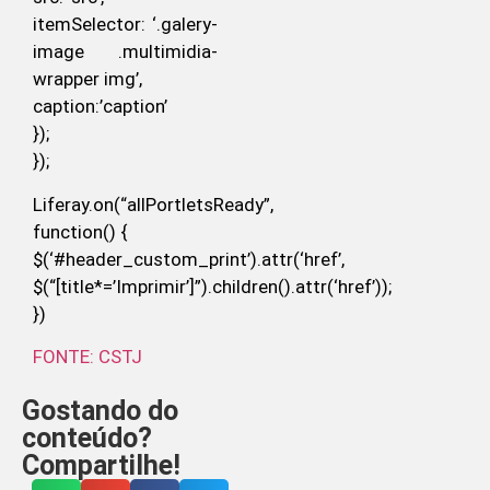
itemSelector: ‘.galery-
image .multimidia-
wrapper img’,
caption:’caption’
});
});
Liferay.on(“allPortletsReady”,
function() {
$(‘#header_custom_print’).attr(‘href’,
$(“[title*=’Imprimir’]”).children().attr(‘href’));
})
FONTE: CSTJ
Gostando do
conteúdo?
Compartilhe!