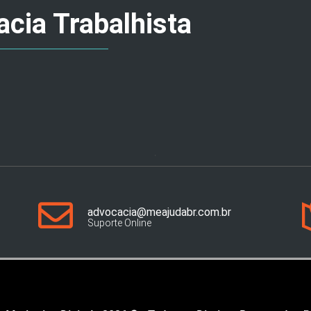
cia Trabalhista
advocacia@meajudabr.com.br
Suporte Online