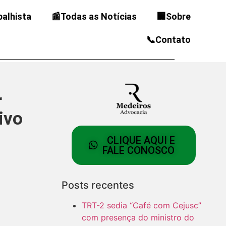
balhista
📰Todas as Notícias
🏢Sobre
📞Contato
r
ivo
CLIQUE AQUI E
FALE CONOSCO
Posts recentes
TRT-2 sedia “Café com Cejusc”
com presença do ministro do