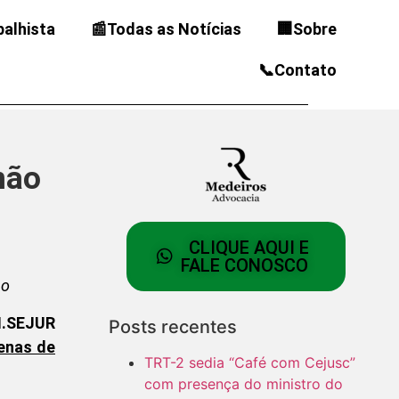
balhista
📰Todas as Notícias
🏢Sobre
📞Contato
não
CLIQUE AQUI E
FALE CONOSCO
ho
I.SEJUR
Posts recentes
enas de
TRT-2 sedia “Café com Cejusc”
com presença do ministro do