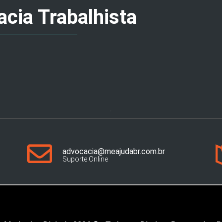
cia Trabalhista
advocacia@meajudabr.com.br
Suporte Online