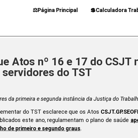
⚖️Página Principal
💲Calculadora Tra
ue Atos nº 16 e 17 do CSJT 
 servidores do TST
es da primeira e segunda instância da Justiça do Trabal
lementar do TST esclarece que os Atos
CSJT.GP.SEOF
blicados este ano, regulamentam o plano de saúde
ap
lho de primeiro e segundo graus
.