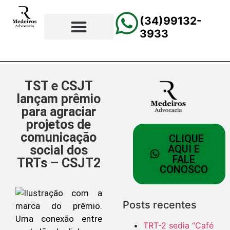
(34)99132-
3933
⚖️Página Principal
💲Calculadora Trabalhista
📰Todas as Notícias
TST e CSJT
lançam prêmio
para agraciar
projetos de
comunicação
CLIQUE
social dos
AQUI E
FALE
TRTs – CSJT2
CONOSCO
Posts recentes
TRT-2 sedia “Café