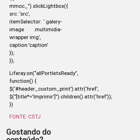
mmoc_”).slickLightbox({
src: ‘src’,
itemSelector: ‘.galery-
image .multimidia-
wrapper img’,
caption:’caption’
});
});
Liferay.on(“allPortletsReady”,
function() {
$(‘#header_custom_print’).attr(‘href’,
$(“[title*=’Imprimir’]”).children().attr(‘href’));
})
FONTE: CSTJ
Gostando do
conteúdo?