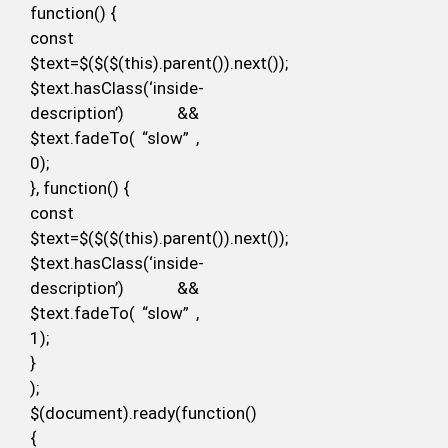
function() {
const
$text=$($($(this).parent()).next());
$text.hasClass(‘inside-
description’) &&
$text.fadeTo( “slow” ,
0);
}, function() {
const
$text=$($($(this).parent()).next());
$text.hasClass(‘inside-
description’) &&
$text.fadeTo( “slow” ,
1);
}
);
$(document).ready(function()
{