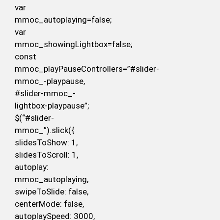
var
mmoc_autoplaying=false;
var
mmoc_showingLightbox=false;
const
mmoc_playPauseControllers=”#slider-
mmoc_-playpause,
#slider-mmoc_-
lightbox-playpause”;
$(“#slider-
mmoc_”).slick({
slidesToShow: 1,
slidesToScroll: 1,
autoplay:
mmoc_autoplaying,
swipeToSlide: false,
centerMode: false,
autoplaySpeed: 3000,