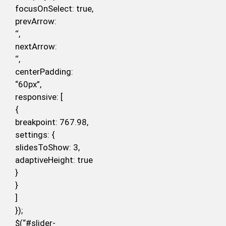
focusOnSelect: true,
prevArrow:
‘
‘,
nextArrow:
‘
‘,
centerPadding:
“60px”,
responsive: [
{
breakpoint: 767.98,
settings: {
slidesToShow: 3,
adaptiveHeight: true
}
}
]
});
$(“#slider-