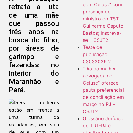
com Cejusc” com
retrata a luta
presença do
de uma mãe
ministro do TST
que passou
Guilherme Caputo
três anos na
Bastos; inscreva-
busca do filho,
se – CSJT2
por áreas de
Teste de
publicação
garimpo e
03032026 2
fazendas no
“Dia da mulher
interior do
advogada no
Maranhão e
Cejusc” oferece
Pará.
pauta preferencial
de conciliação em
março no RJ –
CSJT2
Glossário Jurídico
do TRT-RJ é
atualizado para