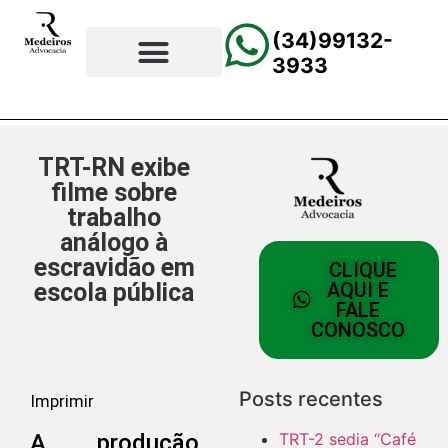
(34)99132-
3933
⚖️Página Principal
💲Calculadora Trabalhista
📰Todas as Notícias
TRT-RN exibe
filme sobre
trabalho
análogo à
escravidão em
CLIQUE
escola pública
AQUI E
FALE
CONOSCO
Posts recentes
Imprimir
A produção
TRT-2 sedia “Café