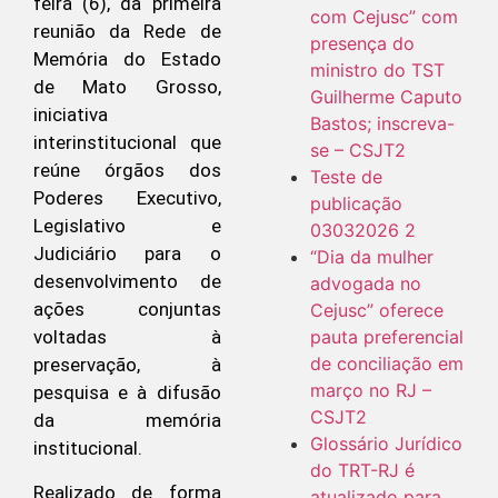
feira (6), da primeira
com Cejusc” com
reunião da Rede de
presença do
Memória do Estado
ministro do TST
de Mato Grosso,
Guilherme Caputo
iniciativa
Bastos; inscreva-
interinstitucional que
se – CSJT2
reúne órgãos dos
Teste de
Poderes Executivo,
publicação
Legislativo e
03032026 2
Judiciário para o
“Dia da mulher
desenvolvimento de
advogada no
ações conjuntas
Cejusc” oferece
pauta preferencial
voltadas à
de conciliação em
preservação, à
março no RJ –
pesquisa e à difusão
CSJT2
da memória
Glossário Jurídico
institucional.
do TRT-RJ é
Realizado de forma
atualizado para