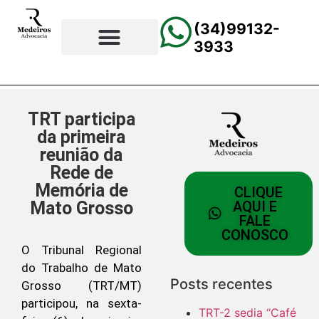
(34)99132-
3933
⚖️Página Principal
💲Calculadora Trabalhista
📰Todas as Notícias
TRT participa
da primeira
reunião da
Rede de
Memória de
CLIQUE
Mato Grosso
AQUI E
FALE
CONOSCO
O Tribunal Regional
do Trabalho de Mato
Posts recentes
Grosso (TRT/MT)
participou, na sexta-
TRT-2 sedia “Café