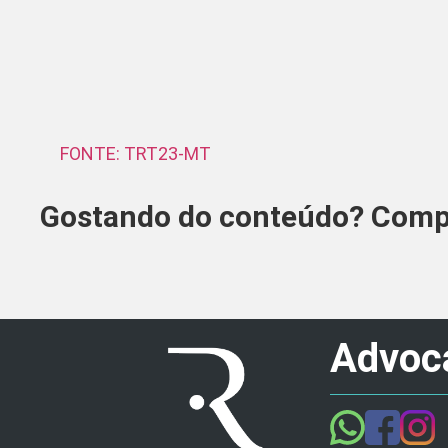
FONTE: TRT23-MT
Gostando do conteúdo? Compa
Advoca