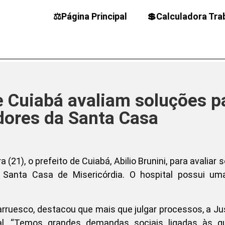
⚖️Página Principal
💲Calculadora Tra
e Cuiabá avaliam soluções p
dores da Santa Casa
(21), o prefeito de Cuiabá, Abilio Brunini, para avaliar 
anta Casa de Misericórdia. O hospital possui uma
rruesco, destacou que mais que julgar processos, a Ju
al. “Temos grandes demandas sociais ligadas às q