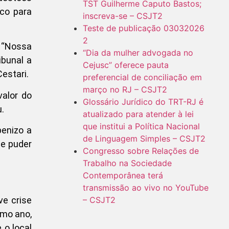
TST Guilherme Caputo Bastos;
ico para
inscreva-se – CSJT2
Teste de publicação 03032026
2
 “Nossa
“Dia da mulher advogada no
ibunal a
Cejusc” oferece pauta
estari.
preferencial de conciliação em
março no RJ – CSJT2
alor do
Glossário Jurídico do TRT-RJ é
.
atualizado para atender à lei
que institui a Política Nacional
benizo a
de Linguagem Simples – CSJT2
ue puder
Congresso sobre Relações de
Trabalho na Sociedade
Contemporânea terá
transmissão ao vivo no YouTube
e crise
– CSJT2
smo ano,
 o local