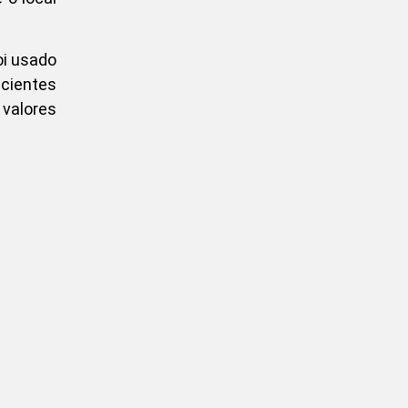
oi usado
icientes
 valores