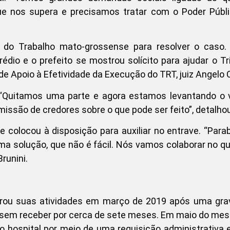
ue nos supera e precisamos tratar com o Poder Públ
a do Trabalho mato-grossense para resolver o caso.
édio e o prefeito se mostrou solícito para ajudar o Tr
e Apoio à Efetividade da Execução do TRT, juiz Angelo C
“Quitamos uma parte e agora estamos levantando o v
missão de credores sobre o que pode ser feito”, detalhou
 colocou à disposição para auxiliar no entrave. “Para
uma solução, que não é fácil. Nós vamos colaborar no q
Brunini.
rrou suas atividades em março de 2019 após uma grav
os sem receber por cerca de sete meses. Em maio do me
 hospital por meio de uma requisição administrativa e