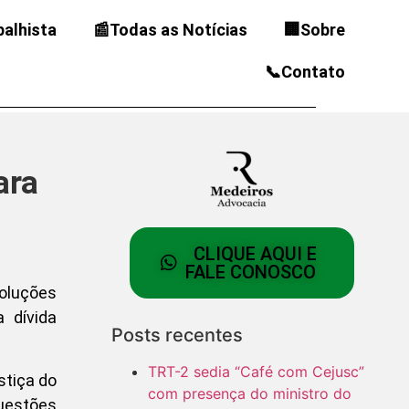
balhista
📰Todas as Notícias
🏢Sobre
📞Contato
ara
CLIQUE AQUI E
FALE CONOSCO
soluções
 dívida
Posts recentes
TRT-2 sedia “Café com Cejusc”
stiça do
com presença do ministro do
uestões