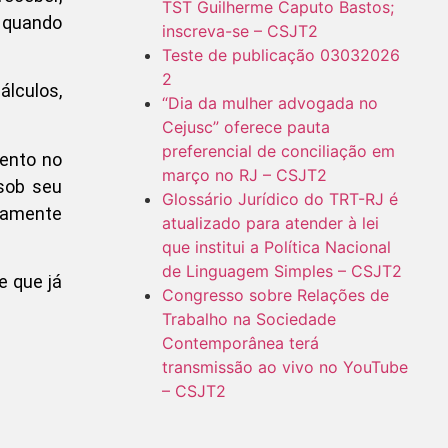
TST Guilherme Caputo Bastos;
, quando
inscreva-se – CSJT2
Teste de publicação 03032026
2
álculos,
“Dia da mulher advogada no
Cejusc” oferece pauta
preferencial de conciliação em
ento no
março no RJ – CSJT2
 sob seu
Glossário Jurídico do TRT-RJ é
icamente
atualizado para atender à lei
que institui a Política Nacional
de Linguagem Simples – CSJT2
e que já
Congresso sobre Relações de
Trabalho na Sociedade
Contemporânea terá
transmissão ao vivo no YouTube
– CSJT2