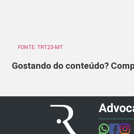
FONTE: TRT23-MT
Gostando do conteúdo? Compa
Advoca