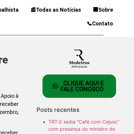
balhista
📰Todas as Notícias
🏢Sobre
📞Contato
re
CLIQUE AQUI E
FALE CONOSCO
 Apoio à
 receber
Posts recentes
ezembro,
TRT-2 sedia “Café com Cejusc”
com presença do ministro do
eceber,