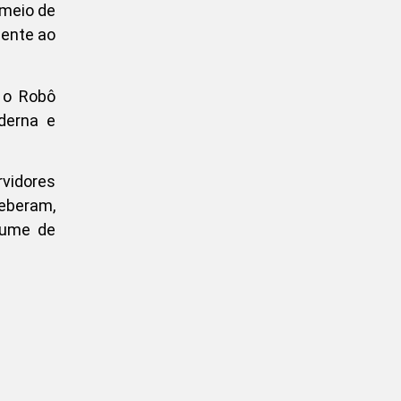
 meio de
mente ao
 o Robô
oderna e
rvidores
ceberam,
olume de