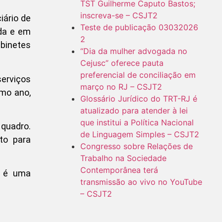
TST Guilherme Caputo Bastos;
inscreva-se – CSJT2
iário de
Teste de publicação 03032026
ada e em
2
abinetes
“Dia da mulher advogada no
Cejusc” oferece pauta
preferencial de conciliação em
serviços
março no RJ – CSJT2
imo ano,
Glossário Jurídico do TRT-RJ é
atualizado para atender à lei
que institui a Política Nacional
 quadro.
de Linguagem Simples – CSJT2
to para
Congresso sobre Relações de
Trabalho na Sociedade
Contemporânea terá
m é uma
transmissão ao vivo no YouTube
– CSJT2