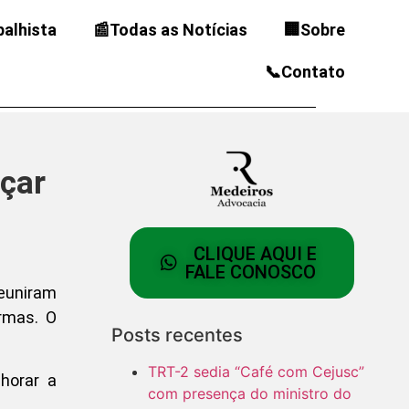
balhista
📰Todas as Notícias
🏢Sobre
📞Contato
rçar
CLIQUE AQUI E
FALE CONOSCO
reuniram
rmas. O
Posts recentes
TRT-2 sedia “Café com Cejusc”
horar a
com presença do ministro do