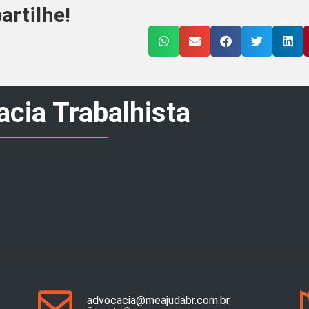
rtilhe!
cia Trabalhista
advocacia@meajudabr.com.br