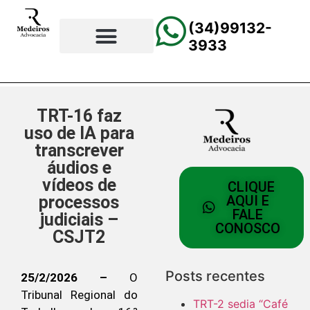
(34)99132-
3933
⚖️Página Principal
💲Calculadora Trabalhista
📰Todas as Notícias
TRT-16 faz
uso de IA para
transcrever
áudios e
vídeos de
CLIQUE
processos
AQUI E
FALE
judiciais –
CONOSCO
CSJT2
Posts recentes
25/2/2026 –
O
Tribunal Regional do
TRT-2 sedia “Café