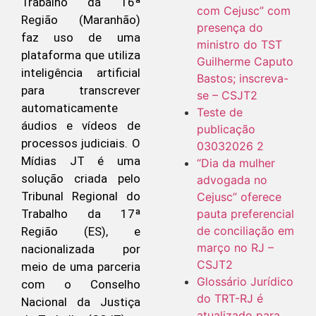
Trabalho da 16ª
com Cejusc” com
Região (Maranhão)
presença do
faz uso de uma
ministro do TST
plataforma que utiliza
Guilherme Caputo
inteligência artificial
Bastos; inscreva-
para transcrever
se – CSJT2
automaticamente
Teste de
áudios e vídeos de
publicação
processos judiciais. O
03032026 2
Mídias JT é uma
“Dia da mulher
solução criada pelo
advogada no
Tribunal Regional do
Cejusc” oferece
pauta preferencial
Trabalho da 17ª
de conciliação em
Região (ES), e
março no RJ –
nacionalizada por
CSJT2
meio de uma parceria
Glossário Jurídico
com o Conselho
do TRT-RJ é
Nacional da Justiça
atualizado para