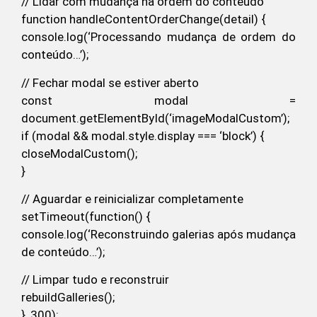
// Lidar com mudança na ordem do conteúdo
function handleContentOrderChange(detail) {
console.log(‘Processando mudança de ordem do
conteúdo…’);
// Fechar modal se estiver aberto
const modal =
document.getElementById(‘imageModalCustom’);
if (modal && modal.style.display === ‘block’) {
closeModalCustom();
}
// Aguardar e reinicializar completamente
setTimeout(function() {
console.log(‘Reconstruindo galerias após mudança
de conteúdo…’);
// Limpar tudo e reconstruir
rebuildGalleries();
}, 300);