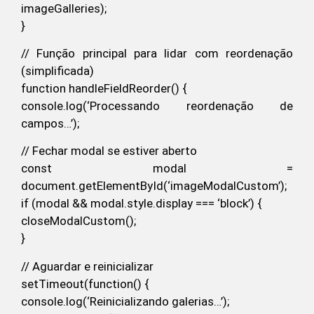
imageGalleries);
}
// Função principal para lidar com reordenação
(simplificada)
function handleFieldReorder() {
console.log(‘Processando reordenação de
campos…’);
// Fechar modal se estiver aberto
const modal =
document.getElementById(‘imageModalCustom’);
if (modal && modal.style.display === ‘block’) {
closeModalCustom();
}
// Aguardar e reinicializar
setTimeout(function() {
console.log(‘Reinicializando galerias…’);