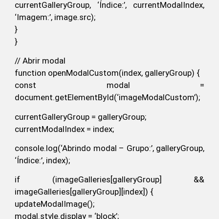
currentGalleryGroup, ‘Índice:’, currentModalIndex,
‘Imagem:’, image.src);
}
}
// Abrir modal
function openModalCustom(index, galleryGroup) {
const modal =
document.getElementById(‘imageModalCustom’);
currentGalleryGroup = galleryGroup;
currentModalIndex = index;
console.log(‘Abrindo modal – Grupo:’, galleryGroup,
‘Índice:’, index);
if (imageGalleries[galleryGroup] &&
imageGalleries[galleryGroup][index]) {
updateModalImage();
modal.style.display = ‘block’;