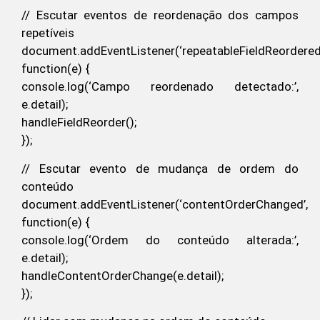
// Escutar eventos de reordenação dos campos
repetíveis
document.addEventListener(‘repeatableFieldReordered’
function(e) {
console.log(‘Campo reordenado detectado:’,
e.detail);
handleFieldReorder();
});
// Escutar evento de mudança de ordem do
conteúdo
document.addEventListener(‘contentOrderChanged’,
function(e) {
console.log(‘Ordem do conteúdo alterada:’,
e.detail);
handleContentOrderChange(e.detail);
});