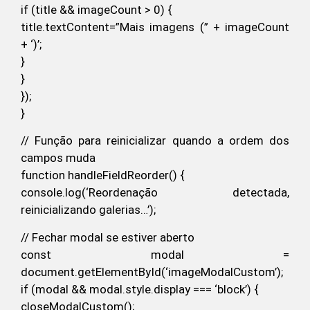
if (title && imageCount > 0) {
title.textContent=”Mais imagens (” + imageCount
+ ‘)’;
}
}
});
}
// Função para reinicializar quando a ordem dos
campos muda
function handleFieldReorder() {
console.log(‘Reordenação detectada,
reinicializando galerias…’);
// Fechar modal se estiver aberto
const modal =
document.getElementById(‘imageModalCustom’);
if (modal && modal.style.display === ‘block’) {
closeModalCustom();