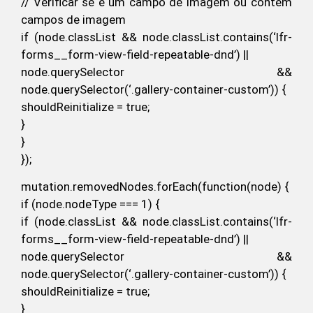
// Verificar se é um campo de imagem ou contém
campos de imagem
if (node.classList && node.classList.contains(‘lfr-
forms__form-view-field-repeatable-dnd’) ||
node.querySelector &&
node.querySelector(‘.gallery-container-custom’)) {
shouldReinitialize = true;
}
}
});
mutation.removedNodes.forEach(function(node) {
if (node.nodeType === 1) {
if (node.classList && node.classList.contains(‘lfr-
forms__form-view-field-repeatable-dnd’) ||
node.querySelector &&
node.querySelector(‘.gallery-container-custom’)) {
shouldReinitialize = true;
}