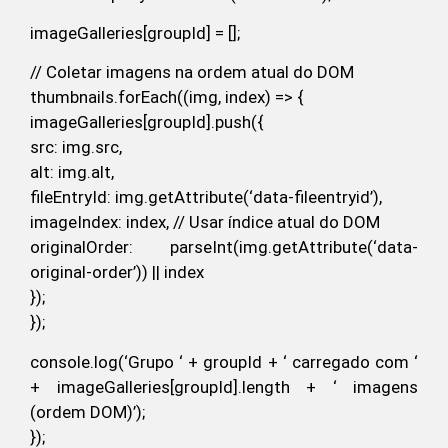
imageGalleries[groupId] = [];
// Coletar imagens na ordem atual do DOM
thumbnails.forEach((img, index) => {
imageGalleries[groupId].push({
src: img.src,
alt: img.alt,
fileEntryId: img.getAttribute(‘data-fileentryid’),
imageIndex: index, // Usar índice atual do DOM
originalOrder: parseInt(img.getAttribute(‘data-
original-order’)) || index
});
});
console.log(‘Grupo ‘ + groupId + ‘ carregado com ‘
+ imageGalleries[groupId].length + ‘ imagens
(ordem DOM)’);
});