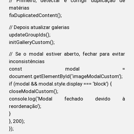
// Primeiro, detectar e corrigir duplicação de
matérias
fixDuplicatedContent();
// Depois atualizar galerias
updateGroupIds();
initGalleryCustom();
// Se o modal estiver aberto, fechar para evitar
inconsistências
const modal =
document.getElementById(‘imageModalCustom’);
if (modal && modal.style.display === ‘block’) {
closeModalCustom();
console.log(‘Modal fechado devido à
reordenação’);
}
}, 200);
});