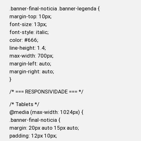
.banner-final-noticia .banner-legenda {
margin-top: 10px;
font-size: 13px;
font-style: italic;
color: #666;
line-height: 1.4;
max-width: 700px;
margin-left: auto;
margin-right: auto;
}
/* === RESPONSIVIDADE === */
/* Tablets */
@media (max-width: 1024px) {
.banner-final-noticia {
margin: 20px auto 15px auto;
padding: 12px 10px;