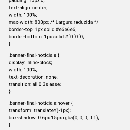
padding: 15px 0;
text-align: center;
width: 100%;
max-width: 800px; /* Largura reduzida */
border-top: 1px solid #e6e6e6;
border-bottom: 1px solid #f0f0f0;
}
.banner-final-noticia a {
display: inline-block;
width: 100%;
text-decoration: none;
transition: all 0.3s ease;
}
.banner-final-noticia a:hover {
transform: translateY(-1px);
box-shadow: 0 6px 15px rgba(0, 0, 0, 0.1);
}