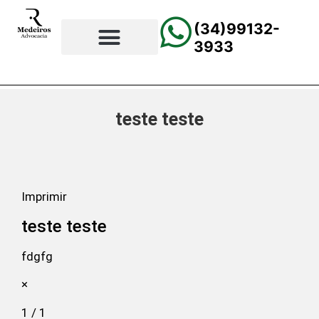
(34)99132-
3933
⚖️Página Principal
💲Calculadora Trabalhista
📰Todas as Notícias
teste teste
Imprimir
teste teste
fdgfg
×
1 / 1