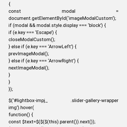
{
const modal =
document.getElementById(‘imageModalCustom’);
if (modal && modal.style.display === ‘block’) {
if (e.key === ‘Escape’) {
closeModalCustom();
} else if (e.key === ‘ArrowLeft’) {
prevImageModal();
} else if (e.key === ‘ArrowRight’) {
nextImageModal();
}
}
});
$(‘#lightbox-impj_ .slider-gallery-wrapper
img’).hover(
function() {
const $text=$($($(this).parent()).next());