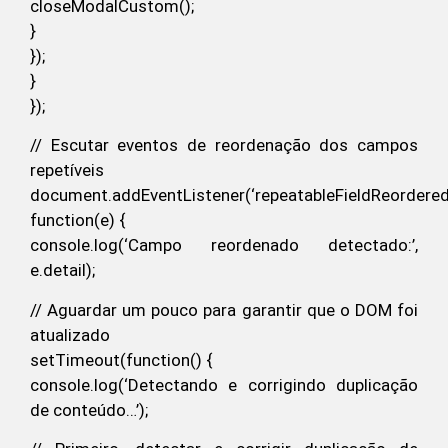
closeModalCustom();
}
});
}
});
// Escutar eventos de reordenação dos campos
repetíveis
document.addEventListener(‘repeatableFieldReordered’
function(e) {
console.log(‘Campo reordenado detectado:’,
e.detail);
// Aguardar um pouco para garantir que o DOM foi
atualizado
setTimeout(function() {
console.log(‘Detectando e corrigindo duplicação
de conteúdo…’);