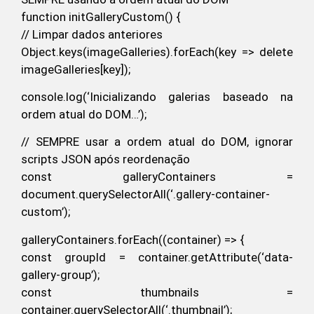
function initGalleryCustom() {
// Limpar dados anteriores
Object.keys(imageGalleries).forEach(key => delete
imageGalleries[key]);
console.log(‘Inicializando galerias baseado na
ordem atual do DOM…’);
// SEMPRE usar a ordem atual do DOM, ignorar
scripts JSON após reordenação
const galleryContainers =
document.querySelectorAll(‘.gallery-container-
custom’);
galleryContainers.forEach((container) => {
const groupId = container.getAttribute(‘data-
gallery-group’);
const thumbnails =
container.querySelectorAll(‘.thumbnail’);