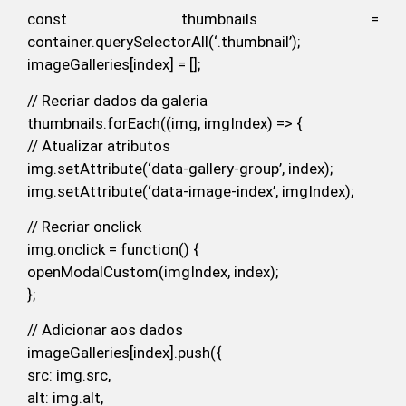
const thumbnails =
container.querySelectorAll(‘.thumbnail’);
imageGalleries[index] = [];
// Recriar dados da galeria
thumbnails.forEach((img, imgIndex) => {
// Atualizar atributos
img.setAttribute(‘data-gallery-group’, index);
img.setAttribute(‘data-image-index’, imgIndex);
// Recriar onclick
img.onclick = function() {
openModalCustom(imgIndex, index);
};
// Adicionar aos dados
imageGalleries[index].push({
src: img.src,
alt: img.alt,