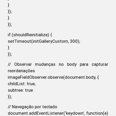
}
});
}
});
if (shouldReinitialize) {
setTimeout(initGalleryCustom, 300);
}
});
// Observar mudanças no body para capturar
reordenações
imageFieldObserver.observe(document.body, {
childList: true,
subtree: true
});
// Navegação por teclado
document.addEventListener(‘keydown’, function(e)