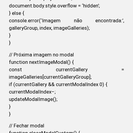
document.body.style.overflow = ‘hidden’;
} else {
console.error(‘Imagem não encontrada:’,
galleryGroup, index, imageGalleries);
}
}
// Próxima imagem no modal
function nextImageModal() {
const currentGallery =
imageGalleries[currentGalleryGroup];
if (currentGallery && currentModalIndex 0) {
currentModalIndex–;
updateModalImage();
}
}
// Fechar modal