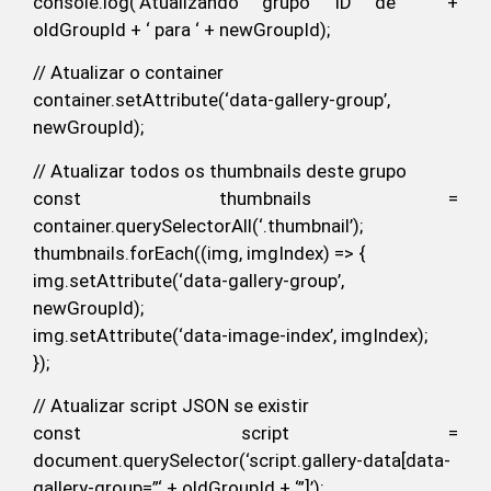
console.log(‘Atualizando grupo ID de ‘ +
oldGroupId + ‘ para ‘ + newGroupId);
// Atualizar o container
container.setAttribute(‘data-gallery-group’,
newGroupId);
// Atualizar todos os thumbnails deste grupo
const thumbnails =
container.querySelectorAll(‘.thumbnail’);
thumbnails.forEach((img, imgIndex) => {
img.setAttribute(‘data-gallery-group’,
newGroupId);
img.setAttribute(‘data-image-index’, imgIndex);
});
// Atualizar script JSON se existir
const script =
document.querySelector(‘script.gallery-data[data-
gallery-group=”‘ + oldGroupId + ‘”]’);