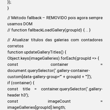
});
}
// Método fallback – REMOVIDO pois agora sempre
usamos DOM
// function fallbackLoadGallery(groupId) { … }
// Atualizar títulos das galerias com contadores
corretos
function updateGalleryTitles() {
Object.keys(imageGalleries).forEach(groupId => {
const container =
document.querySelector(‘.gallery-container-
custom[data-gallery-group=”‘ + groupId + ‘”]’);
if (container) {
const title = container.querySelector(‘.gallery-
header h3’);
const imageCount =
imageGalleries[groupId].length;