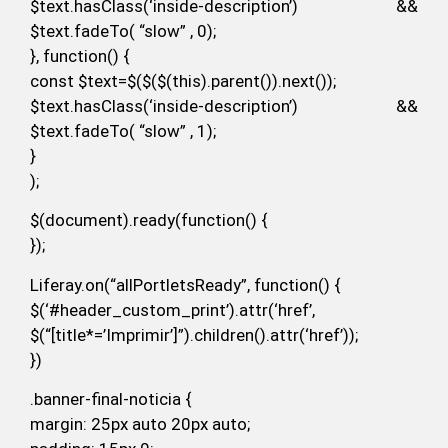
$text.hasClass(‘inside-description’) &&
$text.fadeTo( “slow” , 0);
}, function() {
const $text=$($($(this).parent()).next());
$text.hasClass(‘inside-description’) &&
$text.fadeTo( “slow” , 1);
}
);
$(document).ready(function() {
});
Liferay.on(“allPortletsReady”, function() {
$(‘#header_custom_print’).attr(‘href’,
$(“[title*=’Imprimir’]”).children().attr(‘href’));
})
.banner-final-noticia {
margin: 25px auto 20px auto;