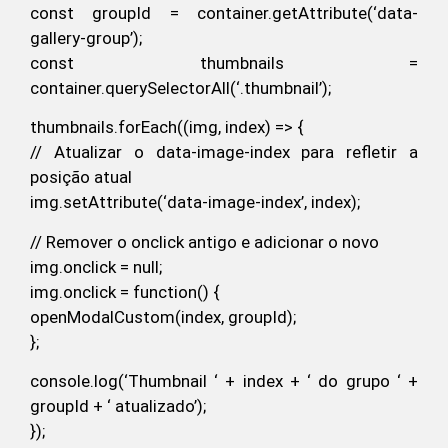
const groupId = container.getAttribute(‘data-
gallery-group’);
const thumbnails =
container.querySelectorAll(‘.thumbnail’);
thumbnails.forEach((img, index) => {
// Atualizar o data-image-index para refletir a
posição atual
img.setAttribute(‘data-image-index’, index);
// Remover o onclick antigo e adicionar o novo
img.onclick = null;
img.onclick = function() {
openModalCustom(index, groupId);
};
console.log(‘Thumbnail ‘ + index + ‘ do grupo ‘ +
groupId + ‘ atualizado’);
});