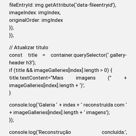
fileEntryId: img.getAttribute(‘data-fileentryid’),
imageIndex: imgIndex,
originalOrder: imgIndex
});
});
// Atualizar título
const title = container.querySelector(‘.gallery-
header h3’);
if (title && imageGalleries[index].length > 0) {
title.textContent=”Mais imagens (” +
imageGalleries[index].length + ‘)’;
}
console.log(‘Galeria ‘ + index + ‘ reconstruída com ‘
+ imageGalleries[index].length + ‘ imagens’);
});
console.log(‘Reconstrução concluída:’,