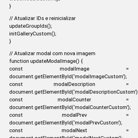
}
// Atualizar IDs e reinicializar
updateGroupIds();
initGalleryCustom();
}
// Atualizar modal com nova imagem
function updateModalImage() {
const modalImage =
document.getElementById(‘modalImageCustom’);
const modalDescription =
document.getElementById(‘modalDescriptionCustom’)
const modalCounter =
document.getElementById(‘modalCounterCustom’);
const modalPrev =
document.getElementById(‘modalPrevCustom’);
const modalNext =