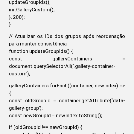
updateGroupIds();
initGalleryCustom();
}, 200);
}
// Atualizar os IDs dos grupos após reordenação
para manter consistência
function updateGroupIds() {
const galleryContainers =
document.querySelectorAll(‘.gallery-container-
custom’);
galleryContainers.forEach((container, newIndex) =>
{
const oldGroupId = container.getAttribute(‘data-
gallery-group’);
const newGroupId = newIndex.toString();
if (oldGroupId !== newGroupId) {