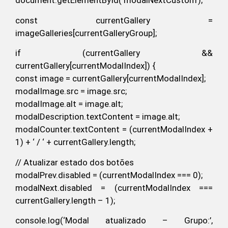
document.getElementById(‘modalNextCustom’);
const currentGallery =
imageGalleries[currentGalleryGroup];
if (currentGallery &&
currentGallery[currentModalIndex]) {
const image = currentGallery[currentModalIndex];
modalImage.src = image.src;
modalImage.alt = image.alt;
modalDescription.textContent = image.alt;
modalCounter.textContent = (currentModalIndex +
1) + ‘ / ‘ + currentGallery.length;
// Atualizar estado dos botões
modalPrev.disabled = (currentModalIndex === 0);
modalNext.disabled = (currentModalIndex ===
currentGallery.length – 1);
console.log(‘Modal atualizado – Grupo:’,