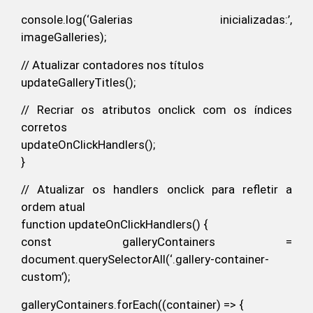
console.log(‘Galerias inicializadas:’,
imageGalleries);
// Atualizar contadores nos títulos
updateGalleryTitles();
// Recriar os atributos onclick com os índices
corretos
updateOnClickHandlers();
}
// Atualizar os handlers onclick para refletir a
ordem atual
function updateOnClickHandlers() {
const galleryContainers =
document.querySelectorAll(‘.gallery-container-
custom’);
galleryContainers.forEach((container) => {