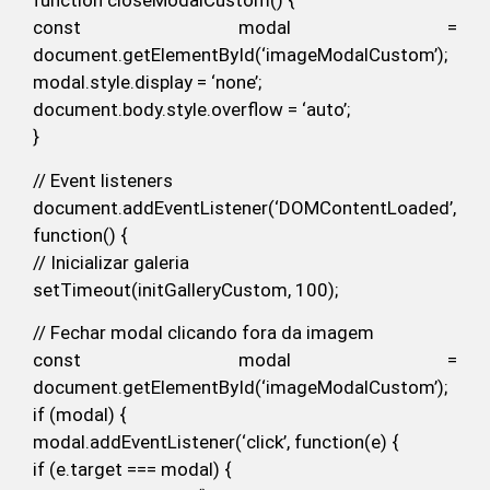
function closeModalCustom() {
const modal =
document.getElementById(‘imageModalCustom’);
modal.style.display = ‘none’;
document.body.style.overflow = ‘auto’;
}
// Event listeners
document.addEventListener(‘DOMContentLoaded’,
function() {
// Inicializar galeria
setTimeout(initGalleryCustom, 100);
// Fechar modal clicando fora da imagem
const modal =
document.getElementById(‘imageModalCustom’);
if (modal) {
modal.addEventListener(‘click’, function(e) {
if (e.target === modal) {