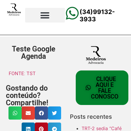
(34)99132-
3933
⚖️Página Principal
💲Calculadora Trabalhista
📰Todas as Notícias
Teste Google
Agenda
FONTE: TST
CLIQUE
AQUI E
Gostando do
FALE
conteúdo?
CONOSCO
Compartilhe!
Posts recentes
TRT-2 sedia “Café