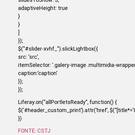
adaptiveHeight: true
}
}
]
});
$(“#slider-xvhf_”).slickLightbox({
src: ‘src’,
itemSelector: ‘.galery-image .multimidia-wrapper
caption:’caption’
});
});
Liferay.on(“allPortletsReady”, function() {
$(‘#header_custom_print’).attr(‘href’, $(“[title*=’Im
})
FONTE: CSTJ