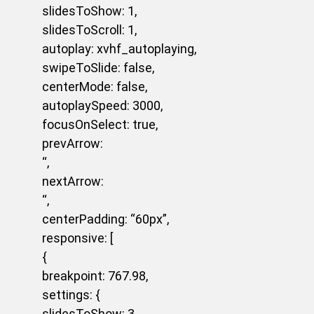
slidesToShow: 1,
slidesToScroll: 1,
autoplay: xvhf_autoplaying,
swipeToSlide: false,
centerMode: false,
autoplaySpeed: 3000,
focusOnSelect: true,
prevArrow:
‘
‘,
nextArrow:
‘
‘,
centerPadding: “60px”,
responsive: [
{
breakpoint: 767.98,
settings: {
slidesToShow: 3,