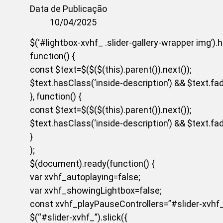
Data de Publicação
10/04/2025
$(‘#lightbox-xvhf_ .slider-gallery-wrapper img’).
function() {
const $text=$($($(this).parent()).next());
$text.hasClass(‘inside-description’) && $text.fade
}, function() {
const $text=$($($(this).parent()).next());
$text.hasClass(‘inside-description’) && $text.fade
}
);
$(document).ready(function() {
var xvhf_autoplaying=false;
var xvhf_showingLightbox=false;
const xvhf_playPauseControllers=”#slider-xvhf_
$(“#slider-xvhf_”).slick({