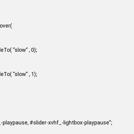
hover(
To( “slow” , 0);
To( “slow” , 1);
-playpause, #slider-xvhf_-lightbox-playpause”;