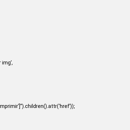
 img’,
primir’]”).children().attr(‘href’));