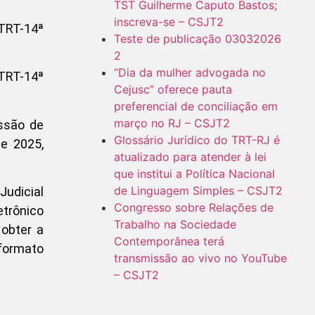
TST Guilherme Caputo Bastos;
inscreva-se – CSJT2
Teste de publicação 03032026
2
“Dia da mulher advogada no
TRT-14ª
Cejusc” oferece pauta
preferencial de conciliação em
março no RJ – CSJT2
ssão de
Glossário Jurídico do TRT-RJ é
de 2025,
atualizado para atender à lei
que institui a Política Nacional
de Linguagem Simples – CSJT2
udicial
Congresso sobre Relações de
trônico
Trabalho na Sociedade
 obter a
Contemporânea terá
 formato
transmissão ao vivo no YouTube
– CSJT2