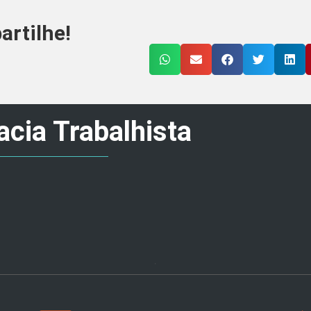
rtilhe!
cia Trabalhista