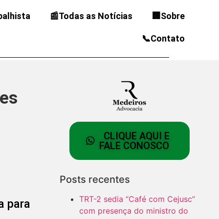
balhista
📰Todas as Notícias
🏢Sobre
📞Contato
ões
CLIQUE AQUI E
FALE CONOSCO
Posts recentes
TRT-2 sedia “Café com Cejusc”
a para
com presença do ministro do