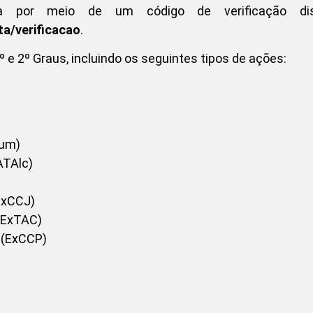
da por meio de um código de verificação dis
sta/verificacao
.
 e 2º Graus, incluindo os seguintes tipos de ações:
Sum)
ATAlc)
(ExCCJ)
(ExTAC)
 (ExCCP)