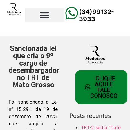
(34)99132-
3933
⚖️Página Principal
💲Calculadora Trabalhista
📰Todas as Notícias
Sancionada lei
que cria o 9º
cargo de
desembargador
no TRT de
CLIQUE
Mato Grosso
AQUI E
FALE
CONOSCO
Foi sancionada a Lei
nº 15.291, de 19 de
Posts recentes
dezembro de 2025,
que amplia a
TRT-2 sedia “Café