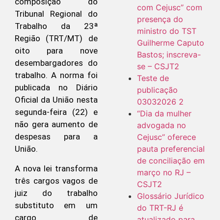
composição do
com Cejusc” com
Tribunal Regional do
presença do
Trabalho da 23ª
ministro do TST
Região (TRT/MT) de
Guilherme Caputo
oito para nove
Bastos; inscreva-
desembargadores do
se – CSJT2
trabalho. A norma foi
Teste de
publicada no Diário
publicação
Oficial da União nesta
03032026 2
segunda-feira (22) e
“Dia da mulher
não gera aumento de
advogada no
despesas para a
Cejusc” oferece
pauta preferencial
União.
de conciliação em
A nova lei transforma
março no RJ –
três cargos vagos de
CSJT2
juiz do trabalho
Glossário Jurídico
substituto em um
do TRT-RJ é
cargo de
atualizado para