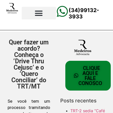
(34)99132-
3933
⚖️Página Principal
💲Calculadora Trabalhista
📰Todas as Notícias
Quer fazer um
acordo?
Conheça o
‘Drive Thru
Cejusc’ e o
CLIQUE
‘Quero
AQUI E
FALE
Conciliar’ do
CONOSCO
TRT/MT
Posts recentes
Se você tem um
processo tramitando
TRT-2 sedia “Café