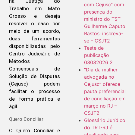
na Justiça do
com Cejusc” com
Trabalho em Mato
presença do
Grosso e deseja
ministro do TST
resolver o caso por
Guilherme Caputo
meio de um acordo,
Bastos; inscreva-
duas ferramentas
se – CSJT2
disponibilizadas pelo
Teste de
Centro Judiciário de
publicação
Métodos
03032026 2
Consensuais de
“Dia da mulher
Solução de Disputas
advogada no
(Cejusc) podem
Cejusc” oferece
pauta preferencial
facilitar o processo
de conciliação em
de forma prática e
março no RJ –
ágil.
CSJT2
Quero Conciliar
Glossário Jurídico
do TRT-RJ é
O Quero Conciliar é
atualizado para