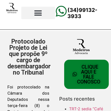
(34)99132-
3933
⚖️Página Principal
💲Calculadora Trabalhista
📰Todas as Notícias
Protocolado
Projeto de Lei
que propõe 9º
cargo de
desembargador
CLIQUE
no Tribunal
AQUI E
FALE
CONOSCO
Foi protocolado na
Câmara dos
Posts recentes
Deputados nessa
terça-feira (8) o
TRT-2 sedia “Café