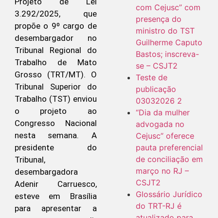
Projeto de Lei
com Cejusc” com
3.292/2025, que
presença do
propõe o 9º cargo de
ministro do TST
desembargador no
Guilherme Caputo
Tribunal Regional do
Bastos; inscreva-
Trabalho de Mato
se – CSJT2
Grosso (TRT/MT). O
Teste de
Tribunal Superior do
publicação
Trabalho (TST) enviou
03032026 2
o projeto ao
“Dia da mulher
Congresso Nacional
advogada no
nesta semana. A
Cejusc” oferece
pauta preferencial
presidente do
de conciliação em
Tribunal,
março no RJ –
desembargadora
CSJT2
Adenir Carruesco,
Glossário Jurídico
esteve em Brasília
do TRT-RJ é
para apresentar a
atualizado para