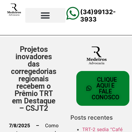
(34)99132-
3933
⚖️Página Principal
💲Calculadora Trabalhista
📰Todas as Notícias
Projetos
inovadores
das
corregedorias
regionais
CLIQUE
recebem o
AQUI E
FALE
Prêmio TRT
CONOSCO
em Destaque
– CSJT2
Posts recentes
7/8/2025 –
Como
TRT-2 sedia “Café