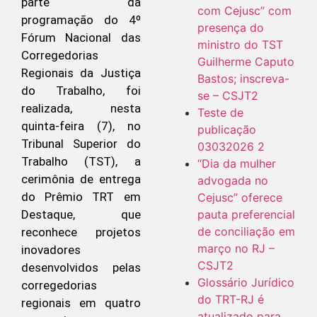
parte da
com Cejusc” com
programação do 4º
presença do
Fórum Nacional das
ministro do TST
Corregedorias
Guilherme Caputo
Regionais da Justiça
Bastos; inscreva-
do Trabalho, foi
se – CSJT2
realizada, nesta
Teste de
quinta-feira (7), no
publicação
Tribunal Superior do
03032026 2
Trabalho (TST), a
“Dia da mulher
cerimônia de entrega
advogada no
do Prêmio TRT em
Cejusc” oferece
pauta preferencial
Destaque, que
de conciliação em
reconhece projetos
março no RJ –
inovadores
CSJT2
desenvolvidos pelas
Glossário Jurídico
corregedorias
do TRT-RJ é
regionais em quatro
atualizado para