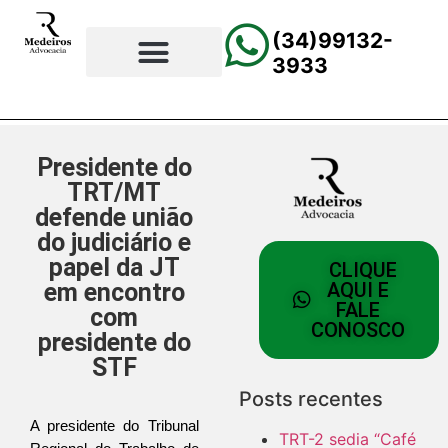
(34)99132-
3933
⚖️Página Principal
💲Calculadora Trabalhista
📰Todas as Notícias
Presidente do
TRT/MT
defende união
do judiciário e
papel da JT
CLIQUE
em encontro
AQUI E
FALE
com
CONOSCO
presidente do
STF
Posts recentes
A presidente do Tribunal 
TRT-2 sedia “Café