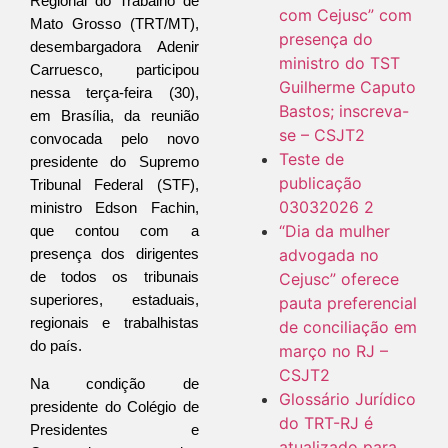
Regional do Trabalho de 
com Cejusc” com
Mato Grosso (TRT/MT), 
presença do
desembargadora Adenir 
ministro do TST
Carruesco, participou 
Guilherme Caputo
nessa terça-feira (30), 
Bastos; inscreva-
em Brasília, da reunião 
se – CSJT2
convocada pelo novo 
Teste de
presidente do Supremo 
publicação
Tribunal Federal (STF), 
03032026 2
ministro Edson Fachin, 
“Dia da mulher
que contou com a 
advogada no
presença dos dirigentes 
Cejusc” oferece
de todos os tribunais 
superiores, estaduais, 
pauta preferencial
regionais e trabalhistas 
de conciliação em
do país.
março no RJ –
CSJT2
Na condição de 
Glossário Jurídico
presidente do Colégio de 
do TRT-RJ é
Presidentes e 
atualizado para