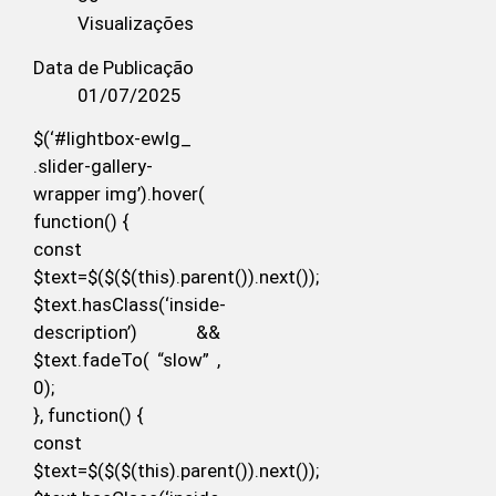
Visualizações
Data de Publicação
01/07/2025
$(‘#lightbox-ewlg_
.slider-gallery-
wrapper img’).hover(
function() {
const
$text=$($($(this).parent()).next());
$text.hasClass(‘inside-
description’) &&
$text.fadeTo( “slow” ,
0);
}, function() {
const
$text=$($($(this).parent()).next());