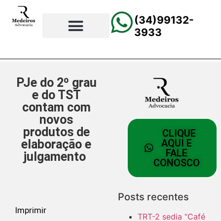
(34)99132-
3933
⚖️Página Principal
💲Calculadora Trabalhista
📰Todas as Notícias
PJe do 2º grau
e do TST
contam com
novos
produtos de
CLIQUE
elaboração e
AQUI E
FALE
julgamento
CONOSCO
Posts recentes
Imprimir
TRT-2 sedia “Café