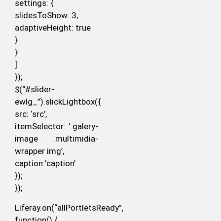
settings: {
slidesToShow: 3,
adaptiveHeight: true
}
}
]
});
$(“#slider-
ewlg_”).slickLightbox({
src: ‘src’,
itemSelector: ‘.galery-
image .multimidia-
wrapper img’,
caption:’caption’
});
});
Liferay.on(“allPortletsReady”,
function() {