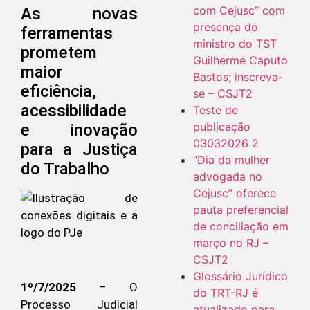
com Cejusc” com
As novas
presença do
ferramentas
ministro do TST
prometem
Guilherme Caputo
maior
Bastos; inscreva-
eficiência,
se – CSJT2
acessibilidade
Teste de
publicação
e inovação
03032026 2
para a Justiça
“Dia da mulher
do Trabalho
advogada no
Cejusc” oferece
pauta preferencial
de conciliação em
março no RJ –
CSJT2
Glossário Jurídico
1º/7/2025
– O
do TRT-RJ é
Processo Judicial
atualizado para