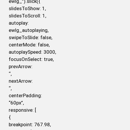
ewlg_”).slick({
slidesToShow: 1,
slidesToScroll: 1,
autoplay:
ewlg_autoplaying,
swipeToSlide: false,
centerMode: false,
autoplaySpeed: 3000,
focusOnSelect: true,
prevArrow:
‘
‘,
nextArrow:
‘
‘,
centerPadding:
“60px”,
responsive: [
{
breakpoint: 767.98,