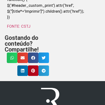
$(‘#header_custom_print’).attr(‘href’,
$(“[title*=’Imprimir’]”).children().attr(‘href’));
})
FONTE: CSTJ
Gostando do
conteúdo?
Compartilhe!