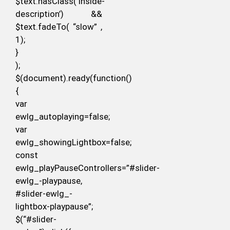
$text.hasClass(‘inside-
description’) &&
$text.fadeTo( “slow” ,
1);
}
);
$(document).ready(function()
{
var
ewlg_autoplaying=false;
var
ewlg_showingLightbox=false;
const
ewlg_playPauseControllers=”#slider-
ewlg_-playpause,
#slider-ewlg_-
lightbox-playpause”;
$(“#slider-