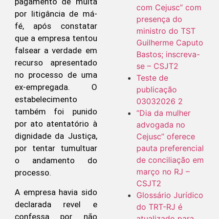
pagamento de multa
com Cejusc” com
por litigância de má-
presença do
fé, após constatar
ministro do TST
que a empresa tentou
Guilherme Caputo
falsear a verdade em
Bastos; inscreva-
recurso apresentado
se – CSJT2
no processo de uma
Teste de
ex-empregada. O
publicação
estabelecimento
03032026 2
também foi punido
“Dia da mulher
por ato atentatório à
advogada no
dignidade da Justiça,
Cejusc” oferece
pauta preferencial
por tentar tumultuar
de conciliação em
o andamento do
março no RJ –
processo.
CSJT2
A empresa havia sido
Glossário Jurídico
declarada revel e
do TRT-RJ é
confessa por não
atualizado para