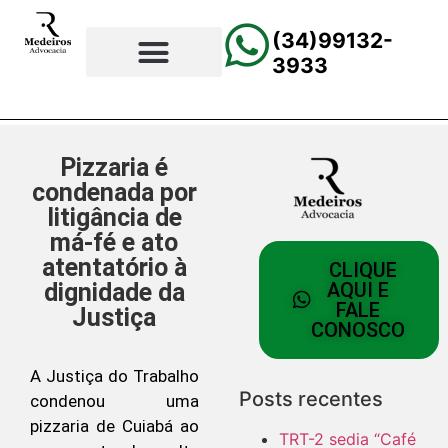
(34)99132-
3933
⚖️Página Principal
💲Calculadora Trabalhista
📰Todas as Notícias
Pizzaria é
condenada por
litigância de
má-fé e ato
atentatório à
CLIQUE
dignidade da
AQUI E
FALE
Justiça
CONOSCO
A Justiça do Trabalho
Posts recentes
condenou uma
pizzaria de Cuiabá ao
TRT-2 sedia “Café