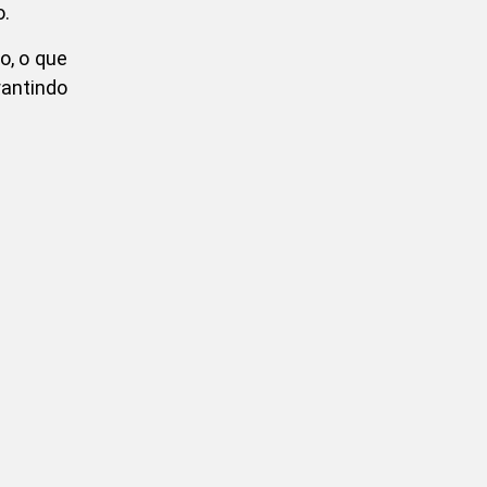
o.
o, o que
antindo