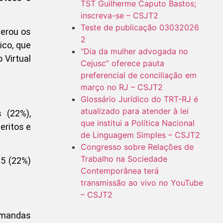
TST Guilherme Caputo Bastos;
inscreva-se – CSJT2
Teste de publicação 03032026
derou os
2
ico, que
“Dia da mulher advogada no
 Virtual
Cejusc” oferece pauta
preferencial de conciliação em
março no RJ – CSJT2
Glossário Jurídico do TRT-RJ é
atualizado para atender à lei
 (22%),
que institui a Política Nacional
eritos e
de Linguagem Simples – CSJT2
Congresso sobre Relações de
Trabalho na Sociedade
5 (22%)
Contemporânea terá
transmissão ao vivo no YouTube
– CSJT2
emandas