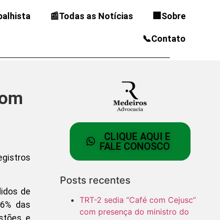
balhista
📰Todas as Notícias
🏢Sobre
📞Contato
com
CLIQUE AQUI E
FALE CONOSCO
gistros
Posts recentes
didos de
TRT-2 sedia “Café com Cejusc”
76% das
com presença do ministro do
stões e