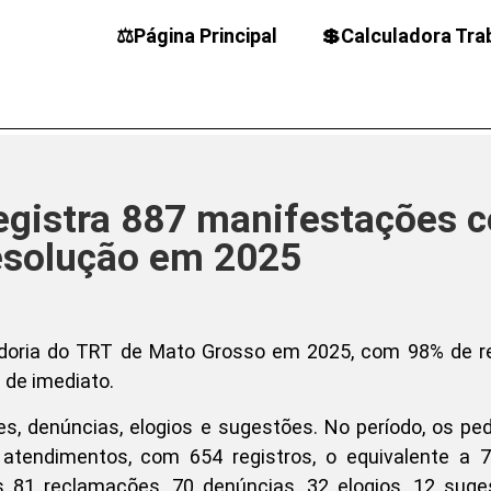
⚖️Página Principal
💲Calculadora Tra
egistra 887 manifestações 
esolução em 2025
doria do TRT de Mato Grosso em 2025, com 98% de re
s de imediato.
s, denúncias, elogios e sugestões. No período, os pe
atendimentos, com 654 registros, o equivalente a 
 81 reclamações, 70 denúncias, 32 elogios, 12 suge