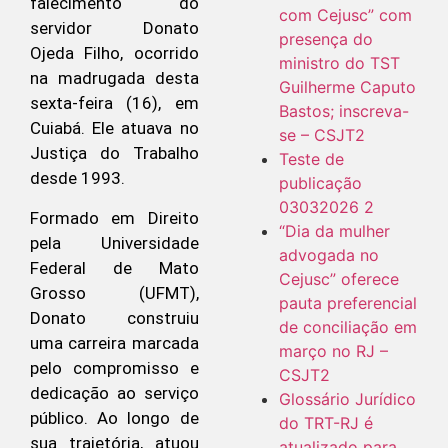
falecimento do
com Cejusc” com
servidor Donato
presença do
Ojeda Filho, ocorrido
ministro do TST
na madrugada desta
Guilherme Caputo
sexta-feira (16), em
Bastos; inscreva-
Cuiabá. Ele atuava no
se – CSJT2
Justiça do Trabalho
Teste de
desde 1993.
publicação
03032026 2
Formado em Direito
“Dia da mulher
pela Universidade
advogada no
Federal de Mato
Cejusc” oferece
Grosso (UFMT),
pauta preferencial
Donato construiu
de conciliação em
uma carreira marcada
março no RJ –
pelo compromisso e
CSJT2
dedicação ao serviço
Glossário Jurídico
público. Ao longo de
do TRT-RJ é
sua trajetória, atuou
atualizado para