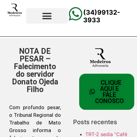
(34)99132-
3933
⚖️Página Principal
💲Calculadora Trabalhista
📰Todas as Notícias
NOTA DE
PESAR –
Falecimento
do servidor
Donato Ojeda
CLIQUE
Filho
AQUI E
FALE
CONOSCO
Com profundo pesar,
o Tribunal Regional do
Posts recentes
Trabalho de Mato
Grosso informa o
TRT-2 sedia “Café