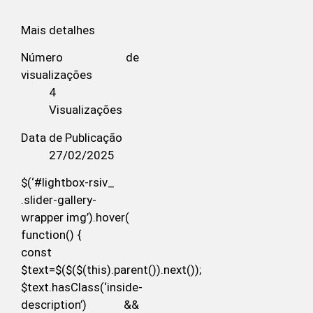
Mais detalhes
Número de
visualizações
4
Visualizações
Data de Publicação
27/02/2025
$(‘#lightbox-rsiv_
.slider-gallery-
wrapper img’).hover(
function() {
const
$text=$($($(this).parent()).next());
$text.hasClass(‘inside-
description’) &&