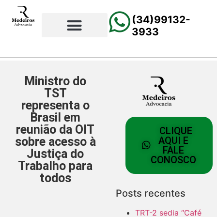
(34)99132-
3933
⚖️Página Principal
💲Calculadora Trabalhista
📰Todas as Notícias
Ministro do
TST
representa o
Brasil em
reunião da OIT
CLIQUE
sobre acesso à
AQUI E
FALE
Justiça do
CONOSCO
Trabalho para
todos
Posts recentes
TRT-2 sedia “Café