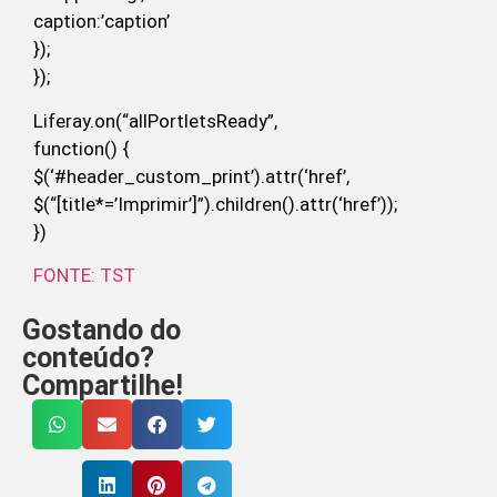
caption:’caption’
});
});
Liferay.on(“allPortletsReady”,
function() {
$(‘#header_custom_print’).attr(‘href’,
$(“[title*=’Imprimir’]”).children().attr(‘href’));
})
FONTE: TST
Gostando do
conteúdo?
Compartilhe!