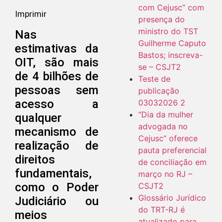
com Cejusc” com
Imprimir
presença do
ministro do TST
Nas
Guilherme Caputo
estimativas da
Bastos; inscreva-
OIT, são mais
se – CSJT2
de 4 bilhões de
Teste de
pessoas sem
publicação
acesso a
03032026 2
“Dia da mulher
qualquer
advogada no
mecanismo de
Cejusc” oferece
realização de
pauta preferencial
direitos
de conciliação em
fundamentais,
março no RJ –
como o Poder
CSJT2
Glossário Jurídico
Judiciário ou
do TRT-RJ é
meios
atualizado para