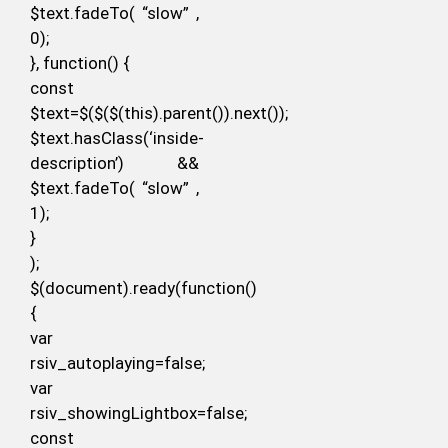
$text.fadeTo( “slow” ,
0);
}, function() {
const
$text=$($($(this).parent()).next());
$text.hasClass(‘inside-
description’) &&
$text.fadeTo( “slow” ,
1);
}
);
$(document).ready(function()
{
var
rsiv_autoplaying=false;
var
rsiv_showingLightbox=false;
const