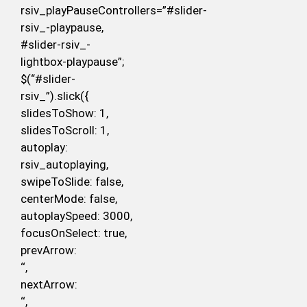
rsiv_playPauseControllers=”#slider-
rsiv_-playpause,
#slider-rsiv_-
lightbox-playpause”;
$(“#slider-
rsiv_”).slick({
slidesToShow: 1,
slidesToScroll: 1,
autoplay:
rsiv_autoplaying,
swipeToSlide: false,
centerMode: false,
autoplaySpeed: 3000,
focusOnSelect: true,
prevArrow:
‘
‘,
nextArrow:
‘
‘,