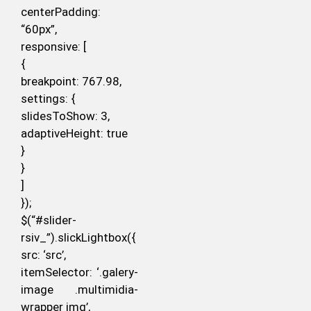
centerPadding:
“60px”,
responsive: [
{
breakpoint: 767.98,
settings: {
slidesToShow: 3,
adaptiveHeight: true
}
}
]
});
$(“#slider-
rsiv_”).slickLightbox({
src: ‘src’,
itemSelector: ‘.galery-
image .multimidia-
wrapper img’,