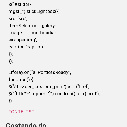
$(“#slider-
mgsl_”).slickLightbox({
src: ‘src’,
itemSelector: ‘.galery-
image .multimidia-
wrapper img’,
caption:’caption’
});
});
Liferay.on(“allPortletsReady”,
function() {
$(‘#header_custom_print’).attr(‘href’,
$(“[title*=’Imprimir’]”).children().attr(‘href’));
})
FONTE: TST
Gostando do