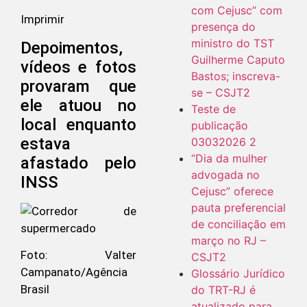
com Cejusc” com
Imprimir
presença do
ministro do TST
Depoimentos,
Guilherme Caputo
vídeos e fotos
Bastos; inscreva-
provaram que
se – CSJT2
ele atuou no
Teste de
local enquanto
publicação
estava
03032026 2
“Dia da mulher
afastado pelo
advogada no
INSS
Cejusc” oferece
pauta preferencial
de conciliação em
março no RJ –
Foto: Valter
CSJT2
Campanato/Agência
Glossário Jurídico
Brasil
do TRT-RJ é
atualizado para