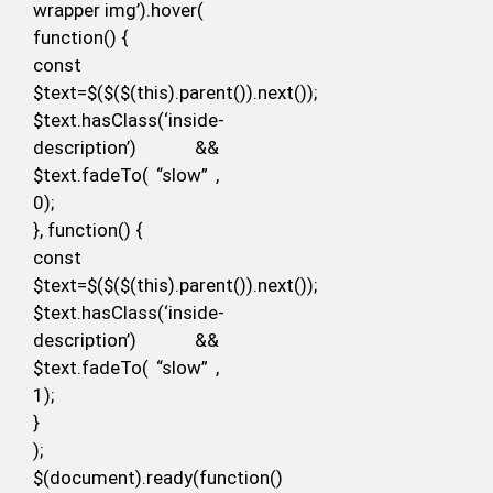
wrapper img’).hover(
function() {
const
$text=$($($(this).parent()).next());
$text.hasClass(‘inside-
description’) &&
$text.fadeTo( “slow” ,
0);
}, function() {
const
$text=$($($(this).parent()).next());
$text.hasClass(‘inside-
description’) &&
$text.fadeTo( “slow” ,
1);
}
);
$(document).ready(function()