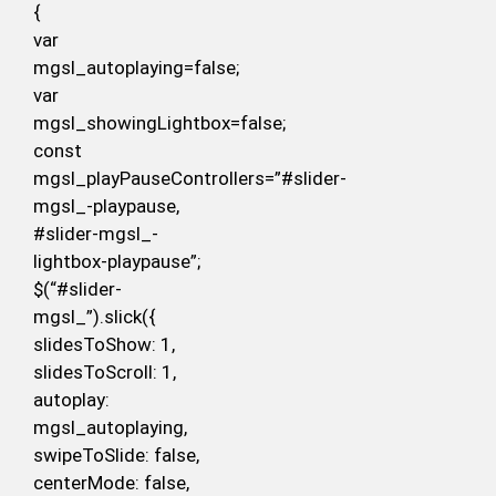
{
var
mgsl_autoplaying=false;
var
mgsl_showingLightbox=false;
const
mgsl_playPauseControllers=”#slider-
mgsl_-playpause,
#slider-mgsl_-
lightbox-playpause”;
$(“#slider-
mgsl_”).slick({
slidesToShow: 1,
slidesToScroll: 1,
autoplay:
mgsl_autoplaying,
swipeToSlide: false,
centerMode: false,