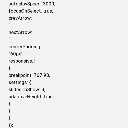
autoplaySpeed: 3000,
focusOnSelect: true,
prevArrow:
‘
‘,
nextArrow:
‘
‘,
centerPadding:
“60px”,
responsive: [
{
breakpoint: 767.98,
settings: {
slidesToShow: 3,
adaptiveHeight: true
}
}
]
});