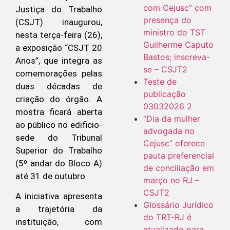
com Cejusc” com
Justiça do Trabalho
presença do
(CSJT) inaugurou,
ministro do TST
nesta terça-feira (26),
Guilherme Caputo
a exposição “CSJT 20
Bastos; inscreva-
Anos”, que integra as
se – CSJT2
comemorações pelas
Teste de
duas décadas de
publicação
criação do órgão. A
03032026 2
mostra ficará aberta
“Dia da mulher
ao público no edificio-
advogada no
sede do Tribunal
Cejusc” oferece
Superior do Trabalho
pauta preferencial
(5º andar do Bloco A)
de conciliação em
até 31 de outubro
março no RJ –
CSJT2
A iniciativa apresenta
Glossário Jurídico
a trajetória da
do TRT-RJ é
instituição, com
atualizado para