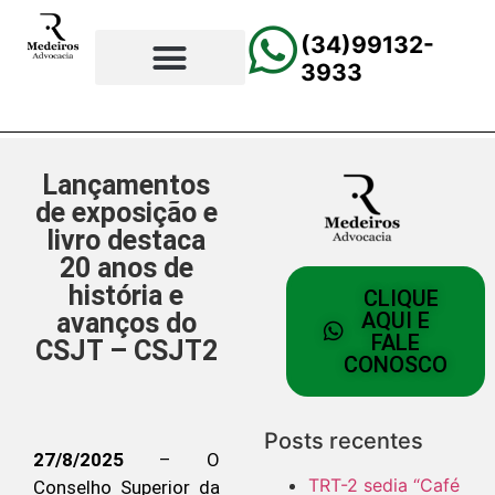
(34)99132-
3933
⚖️Página Principal
💲Calculadora Trabalhista
📰Todas as Notícias
Lançamentos
de exposição e
livro destaca
20 anos de
história e
CLIQUE
avanços do
AQUI E
FALE
CSJT – CSJT2
CONOSCO
Posts recentes
27/8/2025
– O
TRT-2 sedia “Café
Conselho Superior da