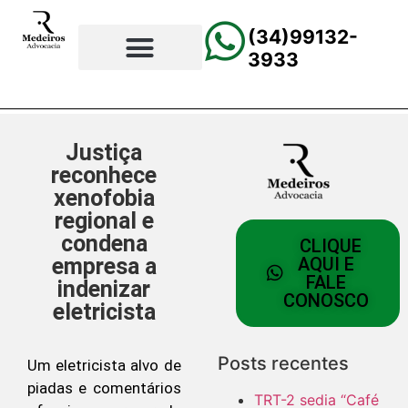
(34)99132-
3933
⚖️Página Principal
💲Calculadora Trabalhista
📰Todas as Notícias
Justiça
reconhece
xenofobia
regional e
condena
CLIQUE
empresa a
AQUI E
FALE
indenizar
CONOSCO
eletricista
Posts recentes
Um eletricista alvo de
piadas e comentários
TRT-2 sedia “Café