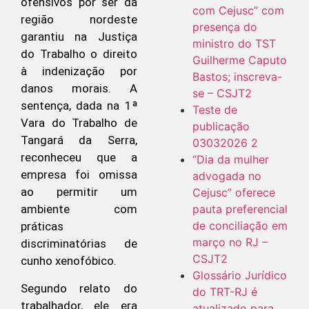
ofensivos por ser da
com Cejusc” com
região nordeste
presença do
garantiu na Justiça
ministro do TST
do Trabalho o direito
Guilherme Caputo
à indenização por
Bastos; inscreva-
danos morais. A
se – CSJT2
sentença, dada na 1ª
Teste de
Vara do Trabalho de
publicação
Tangará da Serra,
03032026 2
reconheceu que a
“Dia da mulher
empresa foi omissa
advogada no
ao permitir um
Cejusc” oferece
pauta preferencial
ambiente com
de conciliação em
práticas
março no RJ –
discriminatórias de
CSJT2
cunho xenofóbico.
Glossário Jurídico
Segundo relato do
do TRT-RJ é
trabalhador, ele era
atualizado para