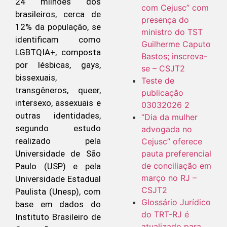
24 milhões dos
com Cejusc” com
brasileiros, cerca de
presença do
12% da população, se
ministro do TST
identificam como
Guilherme Caputo
LGBTQIA+, composta
Bastos; inscreva-
por lésbicas, gays,
se – CSJT2
bissexuais,
Teste de
transgêneros, queer,
publicação
intersexo, assexuais e
03032026 2
outras identidades,
“Dia da mulher
segundo estudo
advogada no
realizado pela
Cejusc” oferece
pauta preferencial
Universidade de São
de conciliação em
Paulo (USP) e pela
março no RJ –
Universidade Estadual
CSJT2
Paulista (Unesp), com
Glossário Jurídico
base em dados do
do TRT-RJ é
Instituto Brasileiro de
atualizado para