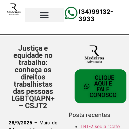
(34)99132-
3933
⚖️Página Principal
💲Calculadora Trabalhista
📰Todas as Notícias
Justiça e
equidade no
trabalho:
conheça os
direitos
CLIQUE
trabalhistas
AQUI E
FALE
das pessoas
CONOSCO
LGBTQIAPN+
– CSJT2
Posts recentes
28/9/2025 –
Mais de
TRT-2 sedia “Café