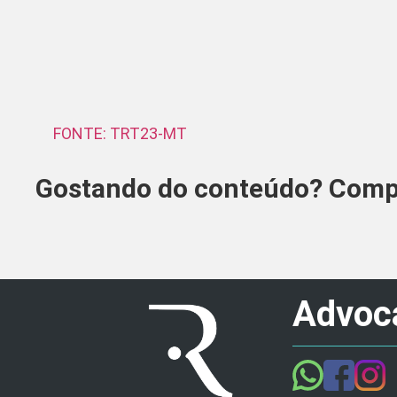
FONTE: TRT23-MT
Gostando do conteúdo? Compa
Advoca