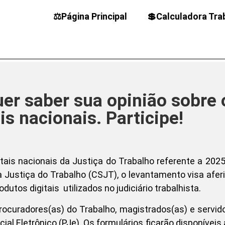
⚖️Página Principal
💲Calculadora Tra
uer saber sua opinião sobre 
is nacionais. Participe!
ais nacionais da Justiça do Trabalho referente a 2025
 Justiça do Trabalho (CSJT), o levantamento visa aferi
utos digitais utilizados no judiciário trabalhista.
ocuradores(as) do Trabalho, magistrados(as) e servid
ial Eletrônico (PJe). Os formulários ficarão disponíveis 