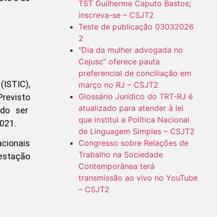
TST Guilherme Caputo Bastos;
inscreva-se – CSJT2
Teste de publicação 03032026
2
“Dia da mulher advogada no
Cejusc” oferece pauta
preferencial de conciliação em
(ISTIC),
março no RJ – CSJT2
Glossário Jurídico do TRT-RJ é
Previsto
atualizado para atender à lei
ndo ser
que institui a Política Nacional
021.
de Linguagem Simples – CSJT2
Congresso sobre Relações de
acionais
Trabalho na Sociedade
restação
Contemporânea terá
transmissão ao vivo no YouTube
– CSJT2