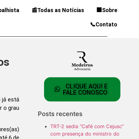
balhista
📰Todas as Notícias
🏢Sobre
📞Contato
os
CLIQUE AQUI E
FALE CONOSCO
 já está
r o grau
Posts recentes
TRT-2 sedia “Café com Cejusc”
ores(as)
com presença do ministro do
até 6 de