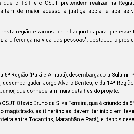
ncia que o TST e o CSJT pretendem realizar na Regiã
sitam de maior acesso à justiça social e aos serv
 nesta região e vamos trabalhar juntos para que esse 
az a diferença na vida das pessoas”, destacou o presi
da 8ª Região (Pará e Amapá), desembargadora Sulamir 
 desembargador Jorge Álvaro Bentes; e da 14ª Região
Júnior, que conheceram mais detalhes do projeto.
o CSJT Otávio Bruno da Silva Ferreira, que é oriundo da 8
o magistrado, as itinerâncias devem ter início em feve
ronteira entre Tocantins, Maranhão e Pará), e depois dev