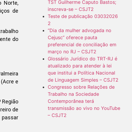
TST Guilherme Caputo Bastos;
o Norte,
inscreva-se – CSJT2
iços de
Teste de publicação 03032026
2
“Dia da mulher advogada no
trabalho
Cejusc” oferece pauta
dente do
preferencial de conciliação em
março no RJ – CSJT2
Glossário Jurídico do TRT-RJ é
atualizado para atender à lei
que institui a Política Nacional
Palmeira
de Linguagem Simples – CSJT2
 (Acre e
Congresso sobre Relações de
Trabalho na Sociedade
Contemporânea terá
ª Região
transmissão ao vivo no YouTube
reiro de
– CSJT2
e passar