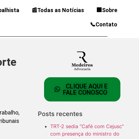
balhista
📰Todas as Notícias
🏢Sobre
📞Contato
orte
CLIQUE AQUI E
FALE CONOSCO
rabalho,
Posts recentes
ribunais
TRT-2 sedia “Café com Cejusc”
com presença do ministro do