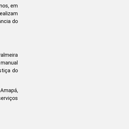
anos, em
realizam
ância do
almeira
m manual
stiça do
e Amapá,
serviços