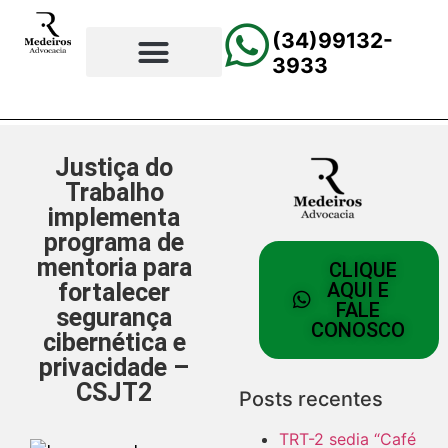
(34)99132-
3933
⚖️Página Principal
💲Calculadora Trabalhista
📰Todas as Notícias
Justiça do
Trabalho
implementa
programa de
mentoria para
CLIQUE
fortalecer
AQUI E
FALE
segurança
CONOSCO
cibernética e
privacidade –
CSJT2
Posts recentes
TRT-2 sedia “Café