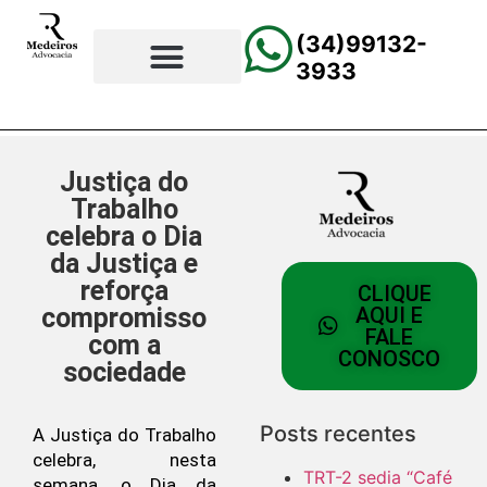
(34)99132-
3933
⚖️Página Principal
💲Calculadora Trabalhista
📰Todas as Notícias
Justiça do
Trabalho
celebra o Dia
da Justiça e
reforça
CLIQUE
compromisso
AQUI E
FALE
com a
CONOSCO
sociedade
Posts recentes
A Justiça do Trabalho
celebra, nesta
TRT-2 sedia “Café
semana, o Dia da