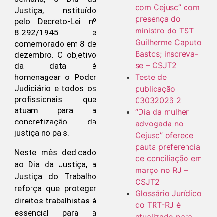
com Cejusc” com
Justiça, instituído
presença do
pelo Decreto-Lei nº
ministro do TST
8.292/1945 e
Guilherme Caputo
comemorado em 8 de
Bastos; inscreva-
dezembro. O objetivo
se – CSJT2
da data é
Teste de
homenagear o Poder
Judiciário e todos os
publicação
profissionais que
03032026 2
atuam para a
“Dia da mulher
concretização da
advogada no
justiça no país.
Cejusc” oferece
pauta preferencial
Neste mês dedicado
de conciliação em
ao Dia da Justiça, a
março no RJ –
Justiça do Trabalho
CSJT2
reforça que proteger
Glossário Jurídico
direitos trabalhistas é
do TRT-RJ é
essencial para a
atualizado para