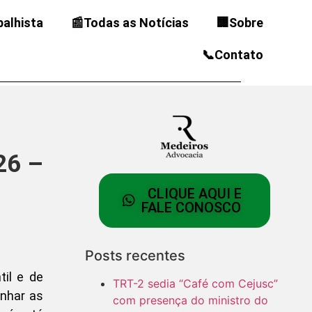
balhista
📰Todas as Notícias
🏢Sobre
📞Contato
26 –
CLIQUE AQUI E
FALE CONOSCO
Posts recentes
il e de
TRT-2 sedia “Café com Cejusc”
inhar as
com presença do ministro do