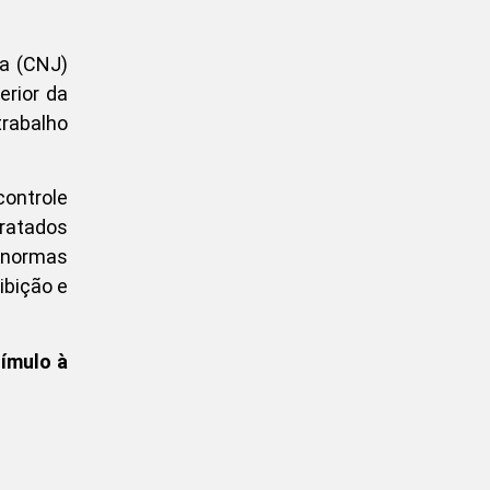
ça (CNJ)
erior da
trabalho
controle
ratados
e normas
ibição e
tímulo à