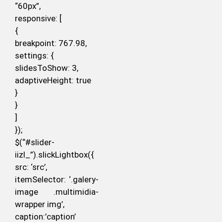
“60px”,
responsive: [
{
breakpoint: 767.98,
settings: {
slidesToShow: 3,
adaptiveHeight: true
}
}
]
});
$(“#slider-
iizl_”).slickLightbox({
src: ‘src’,
itemSelector: ‘.galery-
image .multimidia-
wrapper img’,
caption:’caption’