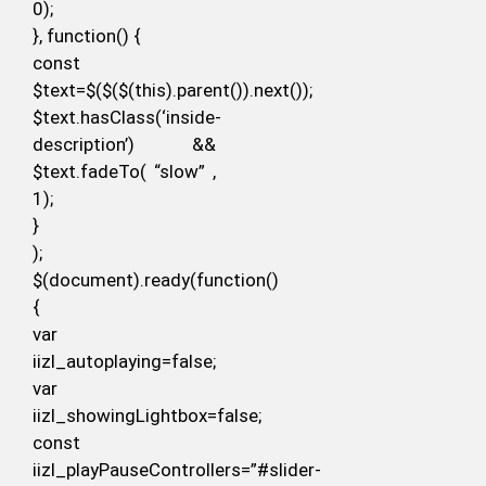
0);
}, function() {
const
$text=$($($(this).parent()).next());
$text.hasClass(‘inside-
description’) &&
$text.fadeTo( “slow” ,
1);
}
);
$(document).ready(function()
{
var
iizl_autoplaying=false;
var
iizl_showingLightbox=false;
const
iizl_playPauseControllers=”#slider-