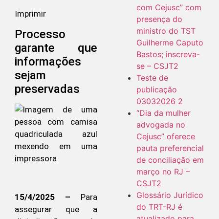
com Cejusc” com
Imprimir
presença do
ministro do TST
Processo
Guilherme Caputo
garante que
Bastos; inscreva-
informações
se – CSJT2
sejam
Teste de
preservadas
publicação
03032026 2
“Dia da mulher
advogada no
Cejusc” oferece
pauta preferencial
de conciliação em
março no RJ –
CSJT2
Glossário Jurídico
15/4/2025 –
Para
do TRT-RJ é
assegurar que a
atualizado para