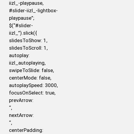
iizl_-playpause,
#slider-iizl_-lightbox-
playpause”;
$(“#slider-
iizl_”).slick({
slidesToShow: 1,
slidesToScroll: 1,
autoplay:
iizl_autoplaying,
swipeToSlide: false,
centerMode: false,
autoplaySpeed: 3000,
focusOnSelect: true,
prevArrow:
‘
‘,
nextArrow:
‘
‘,
centerPadding: