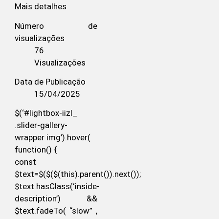
Mais detalhes
Número de
visualizações
76
Visualizações
Data de Publicação
15/04/2025
$(‘#lightbox-iizl_
.slider-gallery-
wrapper img’).hover(
function() {
const
$text=$($($(this).parent()).next());
$text.hasClass(‘inside-
description’) &&
$text.fadeTo( “slow” ,