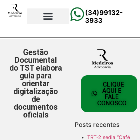
(34)99132-
3933
⚖️Página Principal
💲Calculadora Trabalhista
📰Todas as Notícias
Gestão
Documental
do TST elabora
guia para
orientar
CLIQUE
digitalização
AQUI E
FALE
de
CONOSCO
documentos
oficiais
Posts recentes
TRT-2 sedia “Café