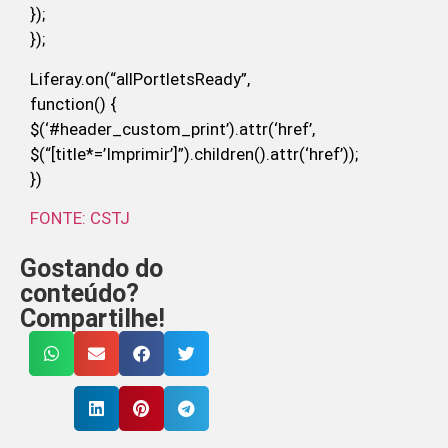
});
});
Liferay.on(“allPortletsReady”,
function() {
$(‘#header_custom_print’).attr(‘href’,
$(“[title*=’Imprimir’]”).children().attr(‘href’));
})
FONTE: CSTJ
Gostando do
conteúdo?
Compartilhe!