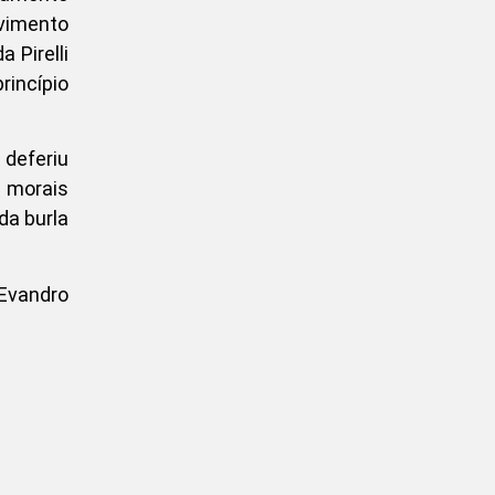
vimento
 Pirelli
rincípio
 deferiu
s morais
da burla
 Evandro