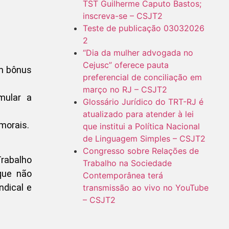
TST Guilherme Caputo Bastos;
inscreva-se – CSJT2
Teste de publicação 03032026
2
“Dia da mulher advogada no
Cejusc” oferece pauta
um bônus
preferencial de conciliação em
março no RJ – CSJT2
mular a
Glossário Jurídico do TRT-RJ é
atualizado para atender à lei
morais.
que institui a Política Nacional
de Linguagem Simples – CSJT2
Congresso sobre Relações de
Trabalho
Trabalho na Sociedade
que não
Contemporânea terá
ndical e
transmissão ao vivo no YouTube
– CSJT2