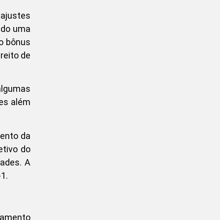
eajustes
gado uma
do bônus
reito de
algumas
des além
mento da
etivo do
ades. A
1.
tamento