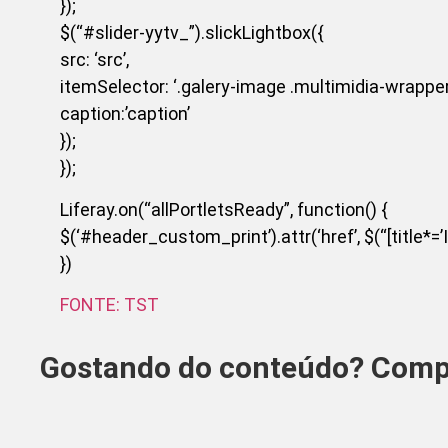
});
$(“#slider-yytv_”).slickLightbox({
src: ‘src’,
itemSelector: ‘.galery-image .multimidia-wrapper
caption:’caption’
});
});
Liferay.on(“allPortletsReady”, function() {
$(‘#header_custom_print’).attr(‘href’, $(“[title*=’Im
})
FONTE: TST
Gostando do conteúdo? Compa