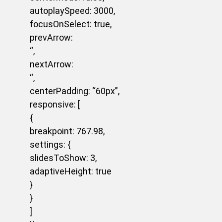
autoplaySpeed: 3000,
focusOnSelect: true,
prevArrow:
‘
‘,
nextArrow:
‘
‘,
centerPadding: “60px”,
responsive: [
{
breakpoint: 767.98,
settings: {
slidesToShow: 3,
adaptiveHeight: true
}
}
]