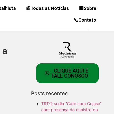
balhista
📰Todas as Notícias
🏢Sobre
📞Contato
 a
CLIQUE AQUI E
FALE CONOSCO
Posts recentes
TRT-2 sedia “Café com Cejusc”
com presença do ministro do