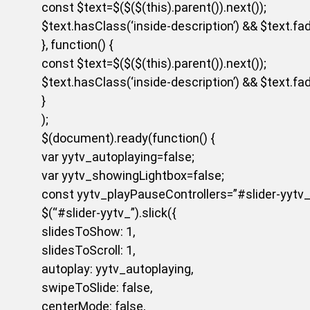
const $text=$($($(this).parent()).next());
$text.hasClass(‘inside-description’) && $text.fade
}, function() {
const $text=$($($(this).parent()).next());
$text.hasClass(‘inside-description’) && $text.fade
}
);
$(document).ready(function() {
var yytv_autoplaying=false;
var yytv_showingLightbox=false;
const yytv_playPauseControllers=”#slider-yytv_
$(“#slider-yytv_”).slick({
slidesToShow: 1,
slidesToScroll: 1,
autoplay: yytv_autoplaying,
swipeToSlide: false,
centerMode: false,