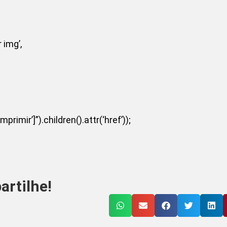
 img’,
primir’]”).children().attr(‘href’));
rtilhe!