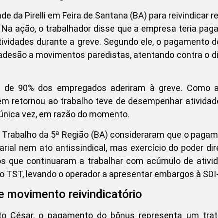
de da Pirelli em Feira de Santana (BA) para reivindicar r
. Na ação, o trabalhador disse que a empresa teria pa
atividades durante a greve. Segundo ele, o pagamento 
 adesão a movimentos paredistas, atentando contra o di
rca de 90% dos empregados aderiram à greve. Como 
em retornou ao trabalho teve de desempenhar ativida
a única vez, em razão do momento.
 do Trabalho da 5ª Região (BA) consideraram que o paga
rial nem ato antissindical, mas exercício do poder dir
s que continuaram a trabalhar com acúmulo de ativid
o TST, levando o operador a apresentar embargos à SDI-
e movimento reivindicatório
sto César, o pagamento do bônus representa um tra