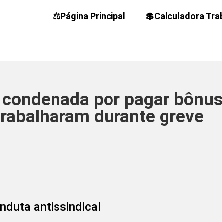
⚖️Página Principal
💲Calculadora Tra
é condenada por pagar bônus
rabalharam durante greve
nduta antissindical