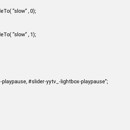
To( “slow” , 0);
To( “slow” , 1);
-playpause, #slider-yytv_-lightbox-playpause”;