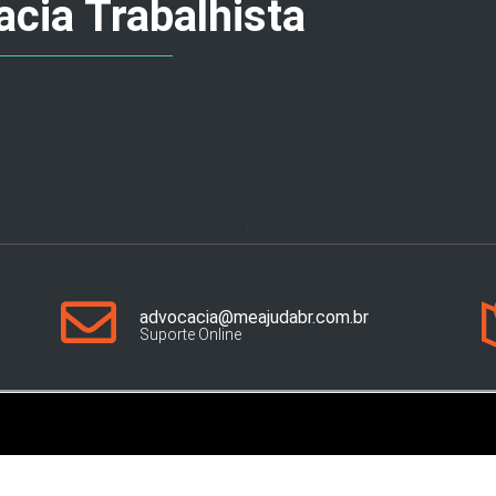
cia Trabalhista
advocacia@meajudabr.com.br
Suporte Online
 Marketing Digital - 2026 © - Todos os Direitos Reservados.
P