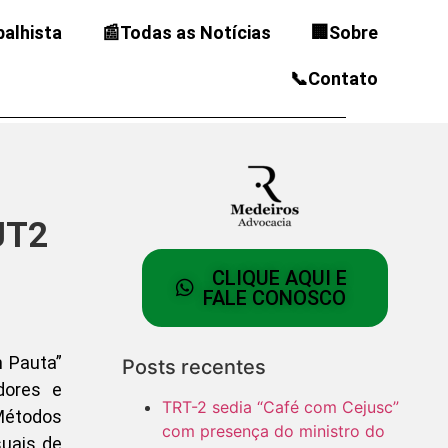
balhista
📰Todas as Notícias
🏢Sobre
📞Contato
JT2
CLIQUE AQUI E
FALE CONOSCO
m Pauta”
Posts recentes
dores e
TRT-2 sedia “Café com Cejusc”
 Métodos
com presença do ministro do
uais de