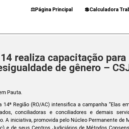
⚖️Página Principal
💲Calculadora Tra
14 realiza capacitação para
desigualdade de gênero – CS
da 14ª Região (RO/AC) intensifica a campanha “Elas e
dos, conciliadoras e conciliadores e demais servi
ão. A iniciativa, promovida pelo Núcleo Permanente de
c) e de seus Centros Judiciários de Métodos Consens