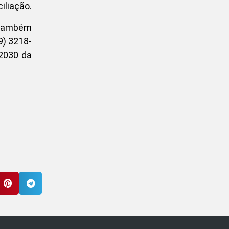
iliação.
. Também
9) 3218-
 2030 da