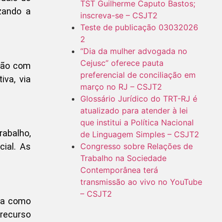
TST Guilherme Caputo Bastos;
izando a
inscreva-se – CSJT2
Teste de publicação 03032026
2
“Dia da mulher advogada no
Cejusc” oferece pauta
ção com
preferencial de conciliação em
iva, via
março no RJ – CSJT2
Glossário Jurídico do TRT-RJ é
atualizado para atender à lei
que institui a Política Nacional
abalho,
de Linguagem Simples – CSJT2
Congresso sobre Relações de
cial. As
Trabalho na Sociedade
Contemporânea terá
transmissão ao vivo no YouTube
– CSJT2
eja como
 recurso