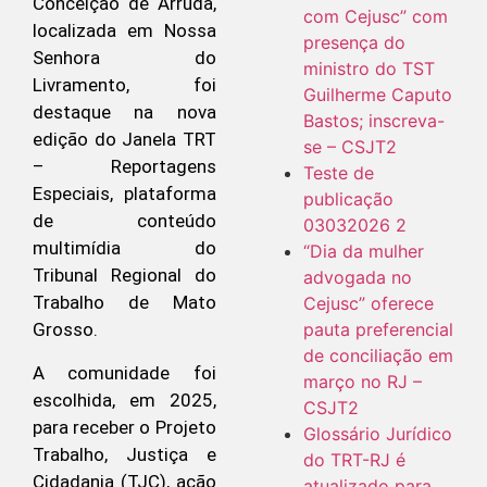
Conceição de Arruda,
com Cejusc” com
localizada em Nossa
presença do
Senhora do
ministro do TST
Livramento, foi
Guilherme Caputo
destaque na nova
Bastos; inscreva-
edição do Janela TRT
se – CSJT2
– Reportagens
Teste de
Especiais, plataforma
publicação
de conteúdo
03032026 2
multimídia do
“Dia da mulher
Tribunal Regional do
advogada no
Trabalho de Mato
Cejusc” oferece
pauta preferencial
Grosso.
de conciliação em
A comunidade foi
março no RJ –
escolhida, em 2025,
CSJT2
para receber o Projeto
Glossário Jurídico
Trabalho, Justiça e
do TRT-RJ é
Cidadania (TJC), ação
atualizado para