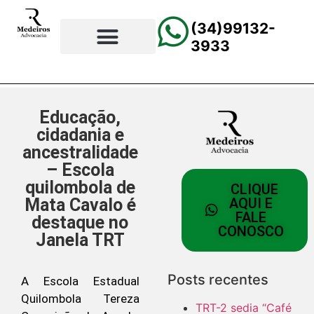
(34)99132-
3933
⚖️Página Principal
💲Calculadora Trabalhista
📰Todas as Notícias
Educação,
cidadania e
ancestralidade
– Escola
quilombola de
CLIQUE
Mata Cavalo é
AQUI E
FALE
destaque no
CONOSCO
Janela TRT
Posts recentes
A Escola Estadual
Quilombola Tereza
TRT-2 sedia “Café