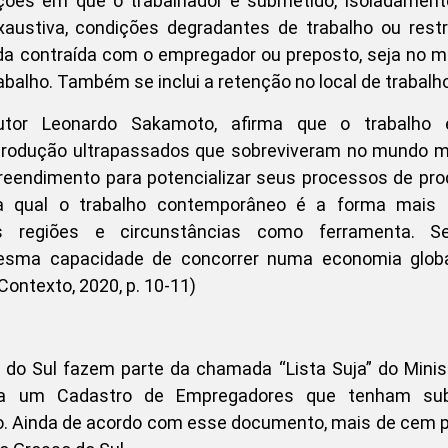
ações em que o trabalhador é submetido, isoladamen
exaustiva, condições degradantes de trabalho ou rest
ida contraída com o empregador ou preposto, seja no
abalho. Também se inclui a retenção no local de trabalho
utor Leonardo Sakamoto, afirma que o trabalho 
produção ultrapassados que sobreviveram no mundo m
preendimento para potencializar seus processos de pr
da qual o trabalho contemporâneo é a forma mais c
as regiões e circunstâncias como ferramenta. S
sma capacidade de concorrer numa economia global
ontexto, 2020, p. 10-11)
o Sul fazem parte da chamada “Lista Suja” do Minis
liza um Cadastro de Empregadores que tenham su
vo. Ainda de acordo com esse documento, mais de cem