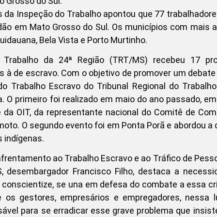
 Grosso do Sul.
as da Inspeção do Trabalho apontou que 77 trabalhador
dão em Mato Grosso do Sul. Os municípios com mais a
idauana, Bela Vista e Porto Murtinho.
o Trabalho da 24ª Região (TRT/MS) recebeu 17 pr
s à de escravo. Com o objetivo de promover um debate
 Trabalho Escravo do Tribunal Regional do Trabalho
ma. O primeiro foi realizado em maio do ano passado, 
te da OIT, da representante nacional do Comitê de Co
amoto. O segundo evento foi em Ponta Porã e abordou a
 indígenas.
frentamento ao Trabalho Escravo e ao Tráfico de Pess
, desembargador Francisco Filho, destaca a necessi
e conscientize, se una em defesa do combate a essa c
e os gestores, empresários e empregadores, nessa l
sável para se erradicar esse grave problema que insis