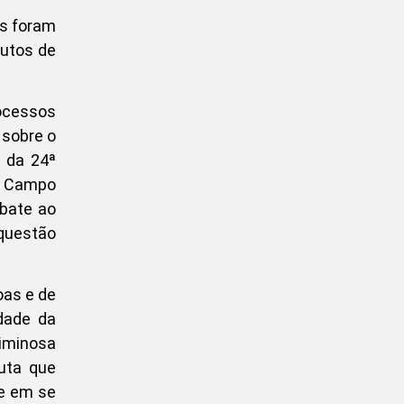
es foram
utos de
ocessos
 sobre o
 da 24ª
em Campo
mbate ao
 questão
oas e de
dade da
riminosa
uta que
te em se