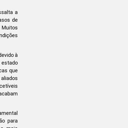
ssalta a
asos de
. Muitos
ndições
devido à
O estado
icas que
 aliados
cetíveis
 acabam
amental
ção para