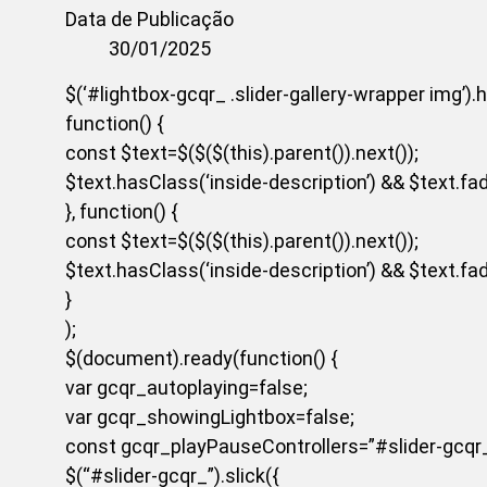
Data de Publicação
30/01/2025
$(‘#lightbox-gcqr_ .slider-gallery-wrapper img’).
function() {
const $text=$($($(this).parent()).next());
$text.hasClass(‘inside-description’) && $text.fade
}, function() {
const $text=$($($(this).parent()).next());
$text.hasClass(‘inside-description’) && $text.fade
}
);
$(document).ready(function() {
var gcqr_autoplaying=false;
var gcqr_showingLightbox=false;
const gcqr_playPauseControllers=”#slider-gcqr_
$(“#slider-gcqr_”).slick({