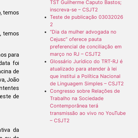
TST Guilherme Caputo Bastos;
inscreva-se – CSJT2
Teste de publicação 03032026
2
“Dia da mulher advogada no
o, temos
Cejusc” oferece pauta
preferencial de conciliação em
março no RJ – CSJT2
nos para
Glossário Jurídico do TRT-RJ é
ata foi
atualizado para atender à lei
acina de
que institui a Política Nacional
va, João
de Linguagem Simples – CSJT2
ontentes
Congresso sobre Relações de
oeste de
Trabalho na Sociedade
Contemporânea terá
transmissão ao vivo no YouTube
– CSJT2
tiva da