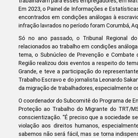
trabalhavam para esses empregadores, em Mato
Em 2023, o Painel de Informações e Estatístic
encontrados em condições análogas à escravi
infração lavrados no período foram Corumbá, Aqu
Só no ano passado, o Tribunal Regional d
relacionados ao trabalho em condições análoga
tema, o Subnúcleo de Prevenção e Combate do
Região realizou dois eventos a respeito do te
Grande, e teve a participação do representan
Trabalho Escravo e do jornalista Leonardo Sak
da migração de trabalhadores, especialmente os
O coordenador do Subcomitê do Programa de En
Proteção ao Trabalho do Migrante do TRT/MS
conscientização. “É preciso que a sociedade s
violação aos direitos humanos, especialment
sabemos não será fácil, mas se torna indispen