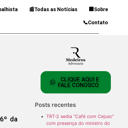
balhista
📰Todas as Notícias
🏢Sobre
📞Contato
CLIQUE AQUI E
FALE CONOSCO
Posts recentes
TRT-2 sedia “Café com Cejusc”
 6º da
com presença do ministro do