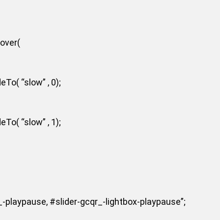
hover(
To( “slow” , 0);
To( “slow” , 1);
-playpause, #slider-gcqr_-lightbox-playpause”;