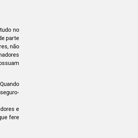
etudo no
de parte
res, não
hadores
possuam
. Quando
 seguro-
adores e
que fere