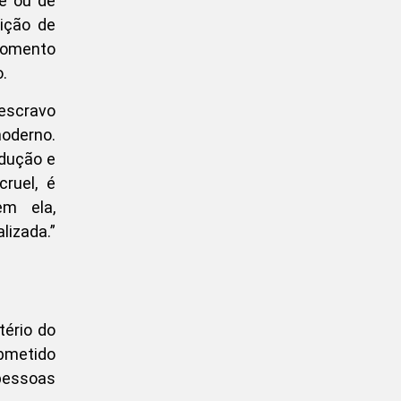
te ou de
rição de
 momento
.
escravo
oderno.
odução e
ruel, é
em ela,
izada.”
tério do
bmetido
 pessoas