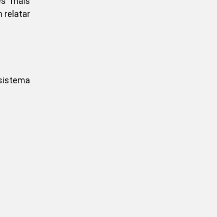
es mais
 relatar
 sistema