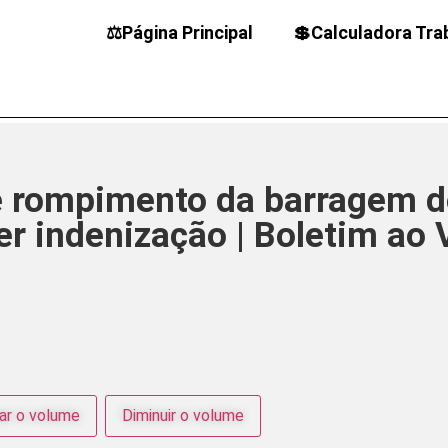
⚖️Página Principal
💲Calculadora Tra
e rompimento da barragem d
r indenização | Boletim ao 
r o volume
Diminuir o volume