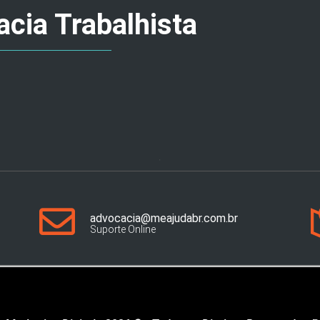
cia Trabalhista
advocacia@meajudabr.com.br
Suporte Online