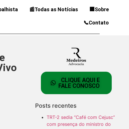
balhista
📰Todas as Notícias
🏢Sobre
📞Contato
e
Vivo
CLIQUE AQUI E
FALE CONOSCO
Posts recentes
TRT-2 sedia “Café com Cejusc”
com presença do ministro do