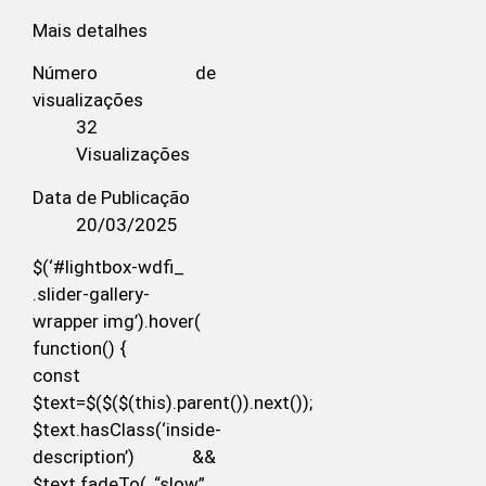
Mais detalhes
Número de
visualizações
32
Visualizações
Data de Publicação
20/03/2025
$(‘#lightbox-wdfi_
.slider-gallery-
wrapper img’).hover(
function() {
const
$text=$($($(this).parent()).next());
$text.hasClass(‘inside-
description’) &&
$text.fadeTo( “slow” ,