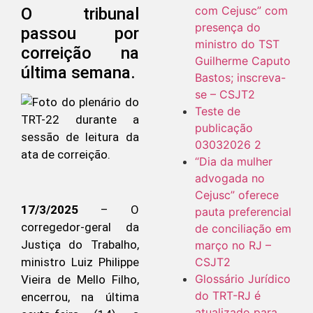
com Cejusc” com
O tribunal
presença do
passou por
ministro do TST
correição na
Guilherme Caputo
última semana.
Bastos; inscreva-
se – CSJT2
Teste de
publicação
03032026 2
“Dia da mulher
advogada no
Cejusc” oferece
17/3/2025
– O
pauta preferencial
corregedor-geral da
de conciliação em
Justiça do Trabalho,
março no RJ –
ministro Luiz Philippe
CSJT2
Glossário Jurídico
Vieira de Mello Filho,
do TRT-RJ é
encerrou, na última
atualizado para