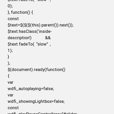
0);
}, function() {
const
$text=$($($(this).parent()).next());
$text.hasClass(‘inside-
description’) &&
$text.fadeTo( “slow” ,
1);
}
);
$(document).ready(function()
{
var
wdfi_autoplaying=false;
var
wdfi_showingLightbox=false;
const