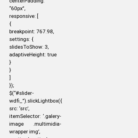
centerPadding:
“60px”,
responsive: [
{
breakpoint: 767.98,
settings: {
slidesToShow: 3,
adaptiveHeight: true
}
}
]
});
$(“#slider-
wdfi_”).slickLightbox({
src: ‘src’,
itemSelector: ‘.galery-
image .multimidia-
wrapper img’,