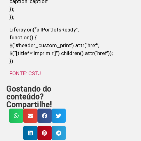
caption:’caption’
});
});
Liferay.on(“allPortletsReady”,
function() {
$(‘#header_custom_print’).attr(‘href’,
$(“[title*=’Imprimir’]”).children().attr(‘href’));
})
FONTE: CSTJ
Gostando do
conteúdo?
Compartilhe!