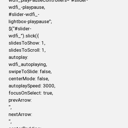
wdfi_playPauseControllers=”#slider-
wdfi_-playpause,
#slider-wdfi_-
lightbox-playpause”;
$(“#slider-
wdfi_”).slick({
slidesToShow: 1,
slidesToScroll: 1,
autoplay:
wdfi_autoplaying,
swipeToSlide: false,
centerMode: false,
autoplaySpeed: 3000,
focusOnSelect: true,
prevArrow:
‘
‘,
nextArrow:
‘
‘,