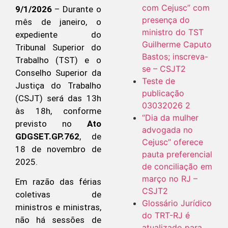
com Cejusc” com
9/1/2026
– Durante o
presença do
mês de janeiro, o
ministro do TST
expediente do
Guilherme Caputo
Tribunal Superior do
Bastos; inscreva-
Trabalho (TST) e o
se – CSJT2
Conselho Superior da
Teste de
Justiça do Trabalho
publicação
(CSJT) será das 13h
03032026 2
às 18h, conforme
“Dia da mulher
previsto no
Ato
advogada no
GDGSET.GP.762
, de
Cejusc” oferece
18 de novembro de
pauta preferencial
2025.
de conciliação em
março no RJ –
Em razão das férias
CSJT2
coletivas de
Glossário Jurídico
ministros e ministras,
do TRT-RJ é
não há sessões de
atualizado para