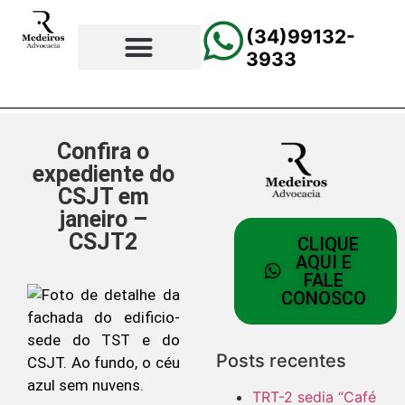
(34)99132-
3933
⚖️Página Principal
💲Calculadora Trabalhista
📰Todas as Notícias
Confira o
expediente do
CSJT em
janeiro –
CSJT2
CLIQUE
AQUI E
FALE
CONOSCO
Posts recentes
TRT-2 sedia “Café