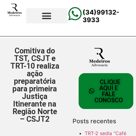
(34)99132-
3933
⚖️Página Principal
💲Calculadora Trabalhista
📰Todas as Notícias
Comitiva do
TST, CSJT e
TRT-10 realiza
ação
preparatória
CLIQUE
para primeira
AQUI E
FALE
Justiça
CONOSCO
Itinerante na
Região Norte
– CSJT2
Posts recentes
TRT-2 sedia “Café