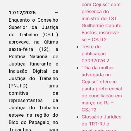
com Cejusc” com
presença do
17/12/2025
–
ministro do TST
Enquanto o Conselho
Guilherme Caputo
Superior da Justiça
Bastos; inscreva-
do Trabalho (CSJT)
se – CSJT2
aprovava, na última
Teste de
sexta-feira (12), a
publicação
Política Nacional de
03032026 2
Justiça Itinerante e
“Dia da mulher
Inclusão Digital da
advogada no
Justiça do Trabalho
Cejusc” oferece
(PNJIID), uma
pauta preferencial
comitiva de
de conciliação em
representantes da
março no RJ –
Justiça do Trabalho
CSJT2
esteve na região do
Glossário Jurídico
Bico do Papagaio, no
do TRT-RJ é
Tocantins, para
atualizado para