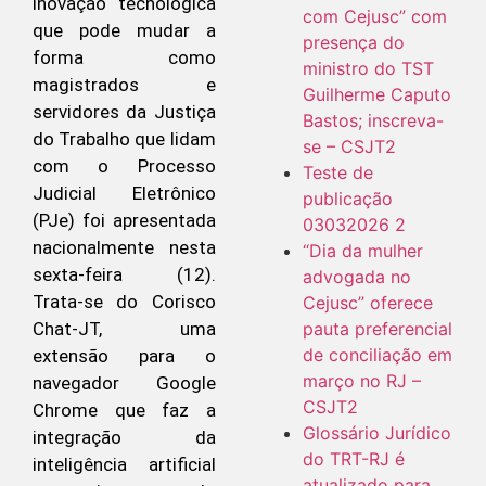
inovação tecnológica
com Cejusc” com
que pode mudar a
presença do
forma como
ministro do TST
magistrados e
Guilherme Caputo
servidores da Justiça
Bastos; inscreva-
do Trabalho que lidam
se – CSJT2
com o Processo
Teste de
Judicial Eletrônico
publicação
(PJe) foi apresentada
03032026 2
nacionalmente nesta
“Dia da mulher
sexta-feira (12).
advogada no
Trata-se do Corisco
Cejusc” oferece
pauta preferencial
Chat-JT, uma
de conciliação em
extensão para o
março no RJ –
navegador Google
CSJT2
Chrome que faz a
Glossário Jurídico
integração da
do TRT-RJ é
inteligência artificial
atualizado para