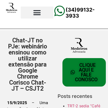
(34)99132-
3933
⚖️Página Principal
💲Calculadora Trabalhista
📰Todas as Notícias
Chat-JT no
PJe: webinário
ensinou como
utilizar
extensão para
CLIQUE
Google
AQUI E
FALE
Chrome
CONOSCO
Corisco Chat-
JT – CSJT2
Posts recentes
15/9/2025
– Uma
TRT-2 sedia “Café