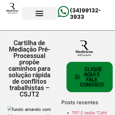
(34)99132-
3933
⚖️Página Principal
💲Calculadora Trabalhista
📰Todas as Notícias
Cartilha de
Mediação Pré-
Processual
propõe
caminhos para
CLIQUE
solução rápida
AQUI E
FALE
de conflitos
CONOSCO
trabalhistas –
CSJT2
Posts recentes
TRT-2 sedia “Café