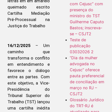
com Cejusc” com
presença do
ministro do TST
Guilherme Caputo
Bastos; inscreva-
se – CSJT2
Teste de
16/12/2025
– Um
publicação
03032026 2
caminho que
“Dia da mulher
transforma o conflito
advogada no
em entendimento e
Cejusc” oferece
favorece o diálogo
pauta preferencial
entre as partes. Com
de conciliação em
este objetivo, a Vice-
março no RJ –
Presidência do
CSJT2
Tribunal Superior do
Glossário Jurídico
Trabalho (TST) lançou
do TRT-RJ é
uma cartilha inédita
atualizado para