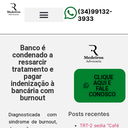
(34)99132-
3933
⚖️Página Principal
💲Calculadora Trabalhista
📰Todas as Notícias
Banco é
condenado a
ressarcir
tratamento e
pagar
CLIQUE
indenização à
AQUI E
FALE
bancária com
CONOSCO
burnout
Posts recentes
Diagnosticada com
síndrome de burnout,
TRT-2 sedia “Café