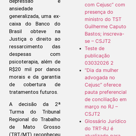
depressão e
com Cejusc” com
ansiedade
presença do
generalizada, uma ex-
ministro do TST
caixa do Banco do
Guilherme Caputo
Brasil obteve na
Bastos; inscreva-
Justiça o direito ao
se – CSJT2
ressarcimento das
Teste de
despesas com
publicação
psicoterapia, além de
03032026 2
R$20 mil por danos
“Dia da mulher
morais e da garantia
advogada no
de cobertura de
Cejusc” oferece
pauta preferencial
tratamentos futuros.
de conciliação em
A decisão da 2ª
março no RJ –
Turma do Tribunal
CSJT2
Regional do Trabalho
Glossário Jurídico
de Mato Grosso
do TRT-RJ é
(TRT/MT) reconheceu
atualizado para