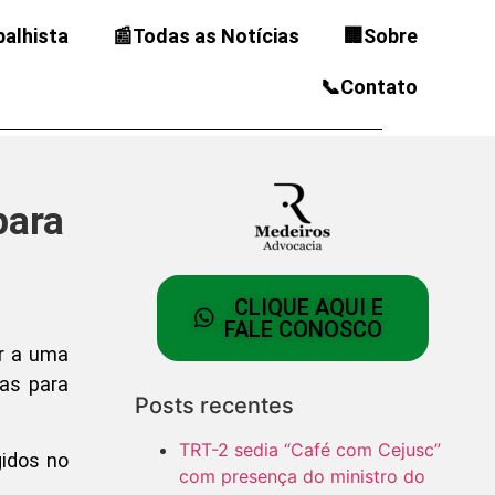
balhista
📰Todas as Notícias
🏢Sobre
📞Contato
para
CLIQUE AQUI E
FALE CONOSCO
ar a uma
tas para
Posts recentes
TRT-2 sedia “Café com Cejusc”
gidos no
com presença do ministro do