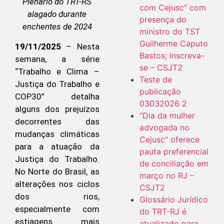
Plenário do TRT-RS
com Cejusc” com
alagado durante
presença do
enchentes de 2024
ministro do TST
Guilherme Caputo
19/11/2025
– Nesta
Bastos; inscreva-
semana, a série
se – CSJT2
“Trabalho e Clima –
Teste de
Justiça do Trabalho e
publicação
COP30” detalha
03032026 2
alguns dos prejuízos
“Dia da mulher
decorrentes das
advogada no
mudanças climáticas
Cejusc” oferece
para a atuação da
pauta preferencial
Justiça do Trabalho.
de conciliação em
No Norte do Brasil, as
março no RJ –
alterações nos ciclos
CSJT2
dos rios,
Glossário Jurídico
especialmente com
do TRT-RJ é
estiagens mais
atualizado para