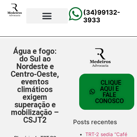
(34)99132-
3933
⚖️Página Principal
💲Calculadora Trabalhista
📰Todas as Notícias
Água e fogo:
do Sul ao
Nordeste e
Centro-Oeste,
eventos
CLIQUE
climáticos
AQUI E
FALE
exigem
CONOSCO
superação e
mobilização –
CSJT2
Posts recentes
TRT-2 sedia “Café