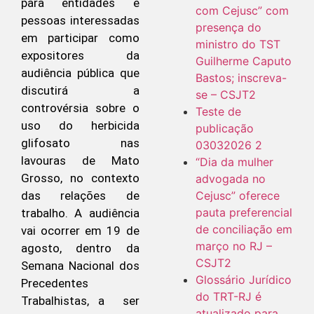
para entidades e
com Cejusc” com
pessoas interessadas
presença do
em participar como
ministro do TST
expositores da
Guilherme Caputo
audiência pública que
Bastos; inscreva-
discutirá a
se – CSJT2
controvérsia sobre o
Teste de
uso do herbicida
publicação
glifosato nas
03032026 2
lavouras de Mato
“Dia da mulher
Grosso, no contexto
advogada no
das relações de
Cejusc” oferece
pauta preferencial
trabalho. A audiência
de conciliação em
vai ocorrer em 19 de
março no RJ –
agosto, dentro da
CSJT2
Semana Nacional dos
Glossário Jurídico
Precedentes
do TRT-RJ é
Trabalhistas, a ser
atualizado para