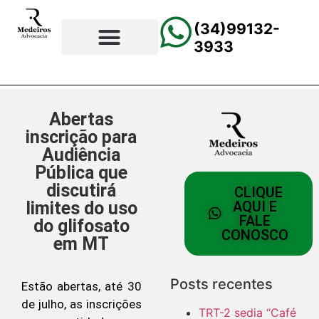
(34)99132-
3933
⚖️Página Principal
💲Calculadora Trabalhista
📰Todas as Notícias
Abertas
inscrição para
Audiência
Pública que
discutirá
CLIQUE
limites do uso
AQUI E
FALE
do glifosato
CONOSCO
em MT
Posts recentes
Estão abertas, até 30
de julho, as inscrições
TRT-2 sedia “Café