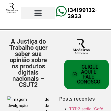
(34)99132-
3933
⚖️Página Principal
💲Calculadora Trabalhista
📰Todas as Notícias
A Justiça do
Trabalho quer
saber sua
opinião sobre
os produtos
CLIQUE
digitais
AQUI E
FALE
nacionais –
CONOSCO
CSJT2
Posts recentes
TRT-2 sedia “Café