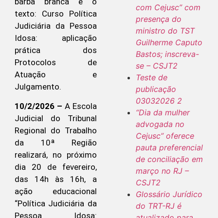
com Cejusc” com
presença do
ministro do TST
Guilherme Caputo
Bastos; inscreva-
se – CSJT2
Teste de
publicação
03032026 2
10/2/2026 –
A Escola
“Dia da mulher
Judicial do Tribunal
advogada no
Regional do Trabalho
Cejusc” oferece
da 10ª Região
pauta preferencial
realizará, no próximo
de conciliação em
dia 20 de fevereiro,
março no RJ –
das 14h às 16h, a
CSJT2
ação educacional
Glossário Jurídico
“Política Judiciária da
do TRT-RJ é
Pessoa Idosa:
atualizado para