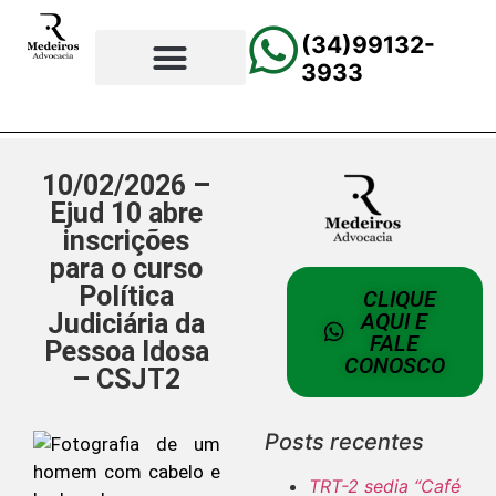
(34)99132-
3933
⚖️Página Principal
💲Calculadora Trabalhista
📰Todas as Notícias
10/02/2026 –
Ejud 10 abre
inscrições
para o curso
Política
CLIQUE
Judiciária da
AQUI E
FALE
Pessoa Idosa
CONOSCO
– CSJT2
Posts recentes
TRT-2 sedia “Café